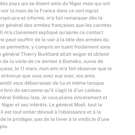
r des pays qui se disent amis du Niger mais qui ont
e voir la main de la France dans ce sort ingrat
rspicace et informé, m’a fait remarquer dès le
jor général des armées françaises que les carottes
 Il m’a clairement expliqué qu’après ce contact
e peut souffrir de le voir à la tête des armées du
t se permettre, y compris en tuant froidement sans
e général Thierry Burkhard allait exiger et obtenir
 de la visite de ce dernier à Bamako, suivie de
ançaise, le 11 mars, mon ami m’a fait observer que le
te entrevue que vous avez eue avec vos amis
bientôt vous débarrasser de lui et même lorsque
n brin de sarcasme qu’il s’agit là d’un cadeau
néral Sidikou Issa. Je vous plains sincèrement et
iger et ses intérêts. Le général Modi, tout le
il est tout entier dévoué à l’obéissance et à la
e le protéger, pas de le livrer à la vindicte d’une
ple.