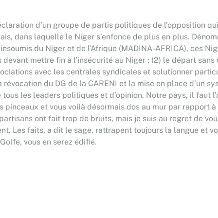
laration d’un groupe de partis politiques de l’opposition qui
onnais, dans laquelle le Niger s’enfonce de plus en plus. Dén
nsoumis du Niger et de l’Afrique (MADINA-AFRICA), ces Nigéri
 devant mettre fin à l’insécurité au Niger ; (2) le départ san
gociations avec les centrales syndicales et solutionner parti
4) la révocation du DG de la CARENI et la mise en place d’un
 tous les leaders politiques et d’opinion. Notre pays, il faut
 pinceaux et vous voilà désormais dos au mur par rapport à la
artisans ont fait trop de bruits, mais je suis au regret de vou
. Les faits, a dit le sage, rattrapent toujours la langue et
 Golfe, vous en serez édifié.