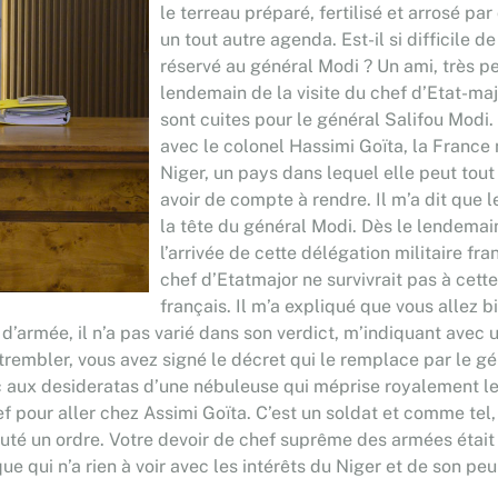
le terreau préparé, fertilisé et arrosé pa
un tout autre agenda. Est-il si difficile d
réservé au général Modi ? Un ami, très pe
lendemain de la visite du chef d’Etat-ma
sont cuites pour le général Salifou Modi.
avec le colonel Hassimi Goïta, la France n
Niger, un pays dans lequel elle peut tou
avoir de compte à rendre. Il m’a dit que l
la tête du général Modi. Dès le lendemain
l’arrivée de cette délégation militaire fr
chef d’Etatmajor ne survivrait pas à cet
français. Il m’a expliqué que vous allez 
d’armée, il n’a pas varié dans son verdict, m’indiquant avec u
 trembler, vous avez signé le décret qui le remplace par le gé
 aux desideratas d’une nébuleuse qui méprise royalement le N
ef pour aller chez Assimi Goïta. C’est un soldat et comme tel, 
cuté un ordre. Votre devoir de chef suprême des armées était d
 qui n’a rien à voir avec les intérêts du Niger et de son peu