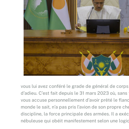
vous lui avez conféré le grade de général de corps 
d’adieu. C’est fait depuis le 31 mars 2023 où, sans
vous accuse personnellement d’avoir prêté le flanc
monde le sait, n’a pas pris l’avion de son propre ch
discipline, la force principale des armées. Il a exé
nébuleuse qui obéit manifestement selon une logique