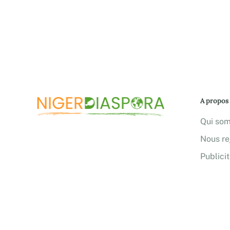
A propos
Qui so
Nous re
Publici