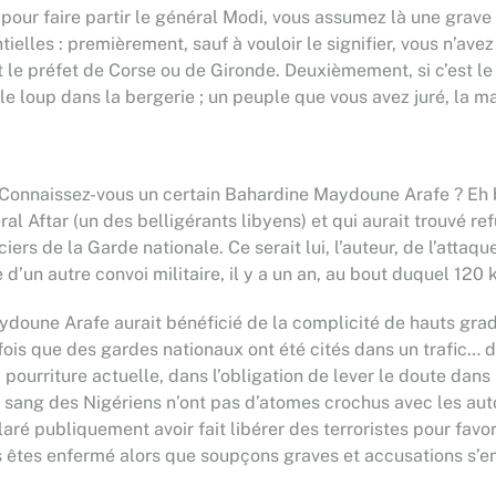
s pour faire partir le général Modi, vous assumez là une grave
elles : premièrement, sauf à vouloir le signifier, vous n’avez
 le préfet de Corse ou de Gironde. Deuxièmement, si c’est le
 loup dans la bergerie ; un peuple que vous avez juré, la mai
e. Connaissez-vous un certain Bahardine Maydoune Arafe ? Eh b
l Aftar (un des belligérants libyens) et qui aurait trouvé re
rs de la Garde nationale. Ce serait lui, l’auteur, de l’attaque
e d’un autre convoi militaire, il y a un an, au bout duquel 120
ydoune Arafe aurait bénéficié de la complicité de hauts grad
re fois que des gardes nationaux ont été cités dans un trafi
a pourriture actuelle, dans l’obligation de lever le doute dans
u sang des Nigériens n’ont pas d’atomes crochus avec les auto
é publiquement avoir fait libérer des terroristes pour favori
 êtes enfermé alors que soupçons graves et accusations s’e