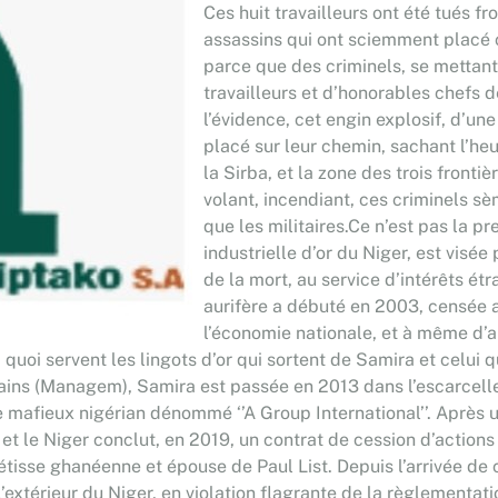
Ces huit travailleurs ont été tués 
assassins qui ont sciemment placé c
parce que des criminels, se mettant
travailleurs et d’honorables chefs d
l’évidence, cet engin explosif, d’un
placé sur leur chemin, sachant l’heu
la Sirba, et la zone des trois front
volant, incendiant, ces criminels sèm
que les militaires.Ce n’est pas la pr
industrielle d’or du Niger, est visée
de la mort, au service d’intérêts étr
aurifère a débuté en 2003, censée a
l’économie nationale, et à même d’a
à quoi servent les lingots d’or qui sortent de Samira et celui q
s (Managem), Samira est passée en 2013 dans l’escarcelle 
 mafieux nigérian dénommé ‘’A Group International’’. Après u
et le Niger conclut, en 2019, un contrat de cession d’actio
étisse ghanéenne et épouse de Paul List. Depuis l’arrivée de c
extérieur du Niger, en violation flagrante de la règlementati