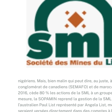
nigériens. Mais, bien malin qui peut dire, au juste, 
conglomérat de canadiens (SEMAFO) et de marocain
2016, cède 80 % les actions de la SML à un groupe
mesure, la SOPAMIN reprend la gestion de la SML 
l’australien Paul List représenté par Angela List, m
seraient versées directement dans des comptes à l’