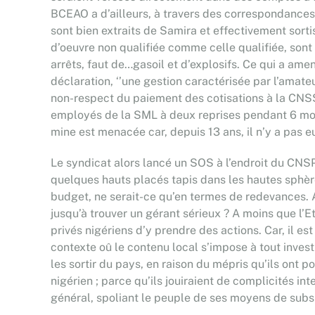
BCEAO a d’ailleurs, à travers des correspondances, 
sont bien extraits de Samira et effectivement sort
d’oeuvre non qualifiée comme celle qualifiée, son
arrêts, faut de…gasoil et d’explosifs. Ce qui a am
déclaration, ‘’une gestion caractérisée par l’amat
non-respect du paiement des cotisations à la CNS
employés de la SML à deux reprises pendant 6 mois 
mine est menacée car, depuis 13 ans, il n’y a pas eu 
Le syndicat alors lancé un SOS à l’endroit du CNSP. 
quelques hauts placés tapis dans les hautes sphères 
budget, ne serait-ce qu’en termes de redevances. 
jusqu’à trouver un gérant sérieux ? A moins que l’Et
privés nigériens d’y prendre des actions. Car, il e
contexte oû le contenu local s’impose à tout invest
les sortir du pays, en raison du mépris qu’ils ont p
nigérien ; parce qu’ils jouiraient de complicités i
général, spoliant le peuple de ses moyens de subsi