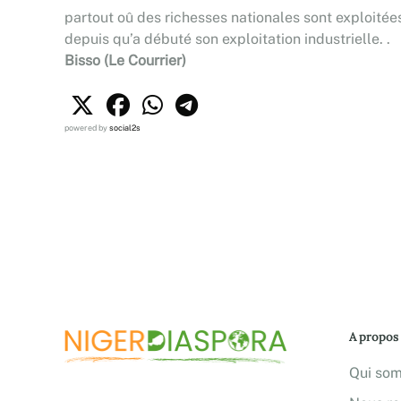
partout oû des richesses nationales sont exploitées,
depuis qu’a débuté son exploitation industrielle. .
Bisso (Le Courrier)
powered by
social2s
A propos
Qui so