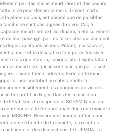
froidement par des mains meurtrières et des coeurs
ette mine pour donner la mort. Ils sont morts
 à la place de Dieu, ont décidé que de paisibles
e famille ne sont pas dignes de vivre. Car, à
e capacité meurtrière extraordinaire, a été surement
re de leur passage, par les terroristes qui écument
ières depuis quelques années. Pillant, massacrant,
ent la mort et la désolation tant parmi les civils
emière fois que Samira, l’unique site d’exploitation
 par ces meurtriers qui ne sont mus que par la soif
angers. L’exploitation industrielle de cette mine
pporter une contribution substantielle à
méliorer sensiblement les conditions de vie des
ui en tire profit au Niger. Dans les mains d’un
de l’Etat, sous la coupe de la SOPAMIN qui, en
n contentieux à la Africard, mais dans une moindre
ns avec MCKINEL Ressources Limited, détenu par
ette dame à la tête de la société, les recettes
on nationale et des dispositions de l’UEMOA. La