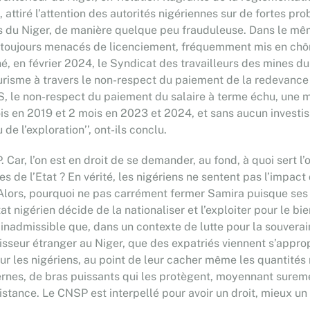
attiré l’attention des autorités nigériennes sur de fortes pro
is du Niger, de manière quelque peu frauduleuse. Dans le mêm
t toujours menacés de licenciement, fréquemment mis en chô
ené, en février 2024, le Syndicat des travailleurs des mine
eurisme à travers le non-respect du paiement de la redevance
S, le non-respect du paiement du salaire à terme échu, une 
en 2019 et 2 mois en 2023 et 2024, et sans aucun investissem
de l’exploration’’, ont-ils conclu.
Car, l’on est en droit de se demander, au fond, à quoi sert l’
de l’Etat ? En vérité, les nigériens ne sentent pas l’impact de 
Alors, pourquoi ne pas carrément fermer Samira puisque ses 
at nigérien décide de la nationaliser et l’exploiter pour le b
st inadmissible que, dans un contexte de lutte pour la souvera
isseur étranger au Niger, que des expatriés viennent s’appropr
our les nigériens, au point de leur cacher même les quantités 
nternes, de bras puissants qui les protègent, moyennant surem
stance. Le CNSP est interpellé pour avoir un droit, mieux un 