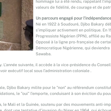
hommage lui a été rendu, rappelant l’im
valeurs de fidélité, de courage et de patr
Un parcours engagé pour l’indépendanc
Né en 1922 à Soudouré, Djibo Bakary déb
s’impliquer activement en politique. En 19
Progressiste Nigérien (PPN), affilié au
Opposé à la ligne pro-française de certai
Démocratique Nigérienne, qui deviendra 
Sawaba.
ey. L’année suivante, il accède à la vice-présidence du Conse
oir exécutif local sous l’administration coloniale .​
niale, Djibo Bakary milite pour le "non" au référendum consti
ions, le "oui" l’emporte, conduisant à son éviction du pouvoi
hana, le Mali et la Guinée, soutenu par des mouvements anti-imp
, dont une tentative d’invasion du Niger en 1964, qui échoue 