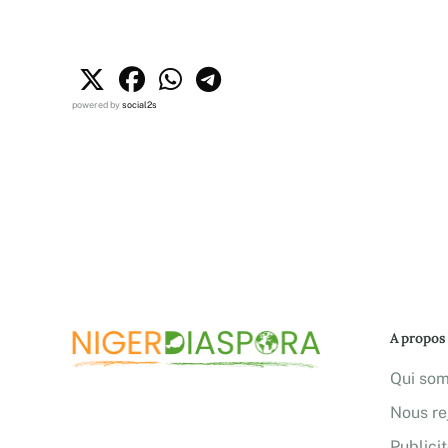
powered by
social2s
A propos
Qui so
Nous re
Publici