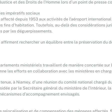
a Justice et des Droits de l’Homme lors d’un point de presse c
des impératifs sociaux
affecté depuis 1953 aux activités de l’aéroport international
s fins d’habitation. Toutefois, au-delà des considérations ju
es par les déguerpissements.
 affirment rechercher un équilibre entre la préservation du d
rtements ministériels travaillent de manière concertée sur le 
onne les efforts en collaboration avec les ministères en charg
a tenue, à Niamey, d’une réunion du comité national chargé d
dée par le Secrétaire général du ministère de l’Intérieur, la 
s mécanismes d’accompagnement envisagés.
de relocalisation et de compensation des ménages affectés.