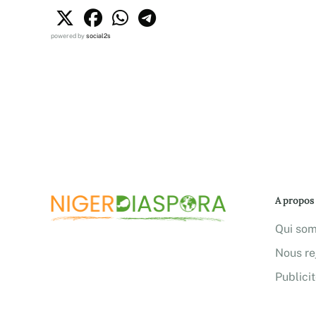
powered by
social2s
A propos
Qui so
Nous re
Publici