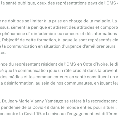
a santé publique, ceux des représentations pays de l’OMS et
e ne doit pas se limiter à la prise en charge de la maladie. L
essus, sèment la panique et attisent des attitudes et compor
itable phénomène d’ « infodémie » ou rumeurs et désinformati
t, l’objectif de cette formation, à laquelle sont représentés c
de la communication en situation d’urgence d’améliorer leurs 
tés.
sence du représentant résident de l’OMS en Côte d’Ivoire, le d
iqué que la communication joue un rôle crucial dans la préven
s des médias et les communicateurs en santé constituent un ve
a désinformation, au sein de nos communautés, en jouant leu
e, Dr. Jean-Marie Vianny Yaméago se réfère à la recrudescen
a pandémie de la Covid-19 dans le monde entier, pour situer l’
n contre la Covid-19. « Le niveau d’engagement est diffèrent