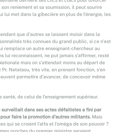
 semaine dernière ses clics et clacs pour divorcer
 son reniement et sa soumission, il peut sourire
lui met dans la gibecière en plus de l’énergie, les
pendant que d’autres se laissent moisir dans la
sonnalités très connues du grand public, si ce n’est
qui remplace un autre enseignant-chercheur au
 lui reconnaissent, ne put jamais s’affirmer, resté
Nationale mais on s’attendait moins au départ de
Pr. Natataou, très vite, en prenant fonction, s’en
 peuvent permettre d’avancer, de concevoir même
a santé, de celui de l’enseignement supérieur.
rveillait dans ses actes défaitistes a fini par
pour faire la promotion d’autres militants.
Mais
 qui se croient l’alfa et l’oméga de son pouvoir ?
ommes proches du premier ministre seraient