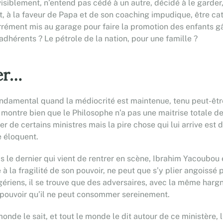
siblement, n’entend pas cédé à un autre, décidé à le garder, 
ut, à la faveur de Papa et de son coaching impudique, être cat
arrément mis au garage pour faire la promotion des enfants gât
es adhérents ? Le pétrole de la nation, pour une famille ?
er…
ondamental quand la médiocrité est maintenue, tenu peut-êtr
ontre bien que le Philosophe n’a pas une maitrise totale de c
 de certains ministres mais la pire chose qui lui arrive est 
e éloquent.
is le dernier qui vient de rentrer en scène, Ibrahim Yacoubo
à la fragilité de son pouvoir, ne peut que s’y plier angoissé p
gériens, il se trouve que des adversaires, avec la même hargn
pouvoir qu’il ne peut consommer sereinement.
monde le sait, et tout le monde le dit autour de ce ministère