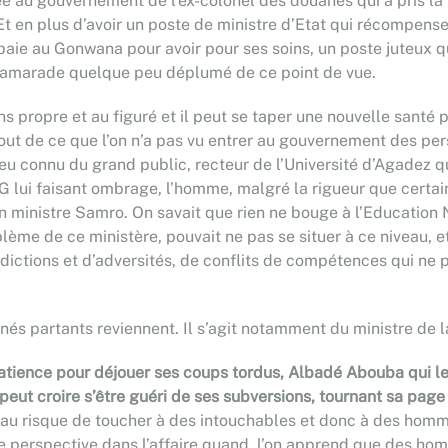
rée au gouvernement de l’ex-colonel des douanes qui a pris la
t en plus d’avoir un poste de ministre d’Etat qui récompense
e au Gonwana pour avoir pour ses soins, un poste juteux qui 
 camarade quelque peu déplumé de ce point de vue.
s propre et au figuré et il peut se taper une nouvelle santé 
rtout de ce que l’on n’a pas vu entrer au gouvernement des per
peu connu du grand public, recteur de l’Université d’Agadez 
G lui faisant ombrage, l’homme, malgré la rigueur que certains
n ministre Samro. On savait que rien ne bouge à l’Education 
ème de ce ministère, pouvait ne pas se situer à ce niveau, et 
dictions et d’adversités, de conflits de compétences qui ne
nés partants reviennent. Il s’agit notamment du ministre de l
tience pour déjouer ses coups tordus, Albadé Abouba qui le su
 peut croire s’être guéri de ses subversions, tournant sa page 
u risque de toucher à des intouchables et donc à des hommes
elle perspective dans l’affaire quand, l’on apprend que des h