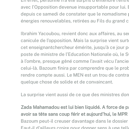
En effet, personne n’a été surpris d’entendre l’ent
avec l’Opposition devenue insupportable pour lui. E
depuis ce samedi de constater que le nomadisme pai
énergies renouvelables, retirées au Fils du grand
Ibrahim Yacoubou, revient donc aux affaires, au sen
canicule de l’opposition. Mais la surprise vient su
cet enseignantchercheur émérite, jusqu’à ce jour 
poste de ministre de l’Education Nationale où, le S
à l’ombre, presque gêné comme l’avait vécu l’ancie
celui-là. Bazoum finira par comprendre que le probl
rendre compte aussi. Le MEN est un trou de contra
quelque chose de solide et de convaincant.
La surprise vient aussi de ce que des ministres don
Zada Mahamadou est lui bien liquidé. A force de pa
avoir sa tête sans coup férir et aujourd’hui, le MPR
Bazoum peut-il creuser davantage dans le dossier a
Faut-il d’ailleurs croire pour donner sens à une t