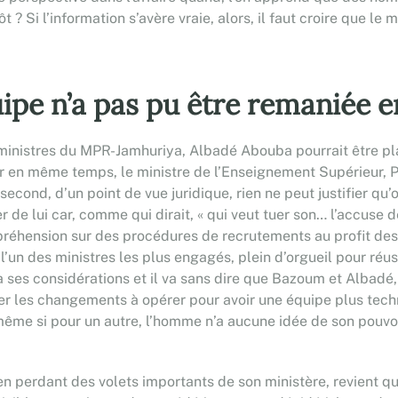
 ? Si l’information s’avère vraie, alors, il faut croire que le 
uipe n’a pas pu être remaniée 
 ministres du MPR-Jamhuriya, Albadé Abouba pourrait être p
partir en même temps, le ministre de l’Enseignement Supérie
 second, d’un point de vue juridique, rien ne peut justifier qu
 de lui car, comme qui dirait, « qui veut tuer son… l’accuse 
mpréhension sur des procédures de recrutements au profit des un
’un des ministres les plus engagés, plein d’orgueil pour réuss
à ses considérations et il va sans dire que Bazoum et Albadé,
ser les changements à opérer pour avoir une équipe plus tech
 si pour un autre, l’homme n’a aucune idée de son pouvoir ; i
n perdant des volets importants de son ministère, revient q