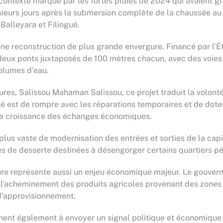
 contexte marqué par les fortes pluies de 2024 qui avaient
ieurs jours après la submersion complète de la chaussée au 
alleyara et Filingué.
r une reconstruction de plus grande envergure. Financé par l’
ux ponts juxtaposés de 100 mètres chacun, avec des voies éla
olumes d’eau.
ures, Salissou Mahaman Salissou, ce projet traduit la volonté
ché est de rompre avec les réparations temporaires et de dote
la croissance des échanges économiques.
 plus vaste de modernisation des entrées et sorties de la ca
ies de desserte destinées à désengorger certains quartiers pé
cture représente aussi un enjeu économique majeur. Le gouvern
ier l’acheminement des produits agricoles provenant des zones
s d’approvisionnement.
chent également à envoyer un signal politique et économique 