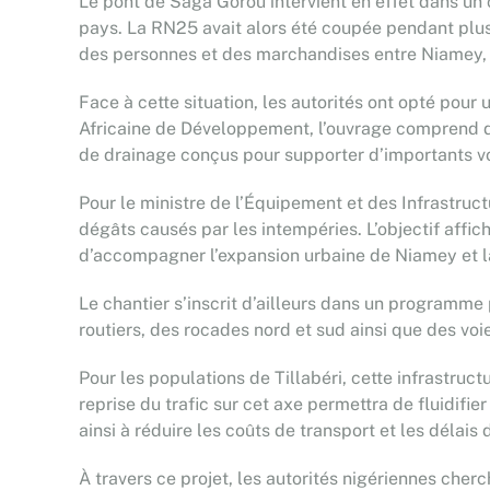
Le pont de Saga Gorou intervient en effet dans un
pays. La RN25 avait alors été coupée pendant plus
des personnes et des marchandises entre Niamey, B
Face à cette situation, les autorités ont opté pou
Africaine de Développement, l’ouvrage comprend de
de drainage conçus pour supporter d’importants v
Pour le ministre de l’Équipement et des Infrastruct
dégâts causés par les intempéries. L’objectif affi
d’accompagner l’expansion urbaine de Niamey et 
Le chantier s’inscrit d’ailleurs dans un programme
routiers, des rocades nord et sud ainsi que des vo
Pour les populations de Tillabéri, cette infrastru
reprise du trafic sur cet axe permettra de fluidif
ainsi à réduire les coûts de transport et les délai
À travers ce projet, les autorités nigériennes cher