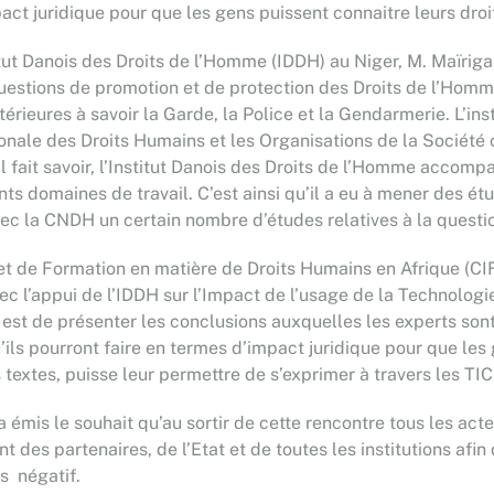
act juridique pour que les gens puissent connaitre leurs droit
itut Danois des Droits de l’Homme (IDDH) au Niger, M. Maïriga
s questions de promotion et de protection des Droits de l’Homm
térieures à savoir la Garde, la Police et la Gendarmerie. L’ins
onale des Droits Humains et les Organisations de la Société c
-t-il fait savoir, l’Institut Danois des Droits de l’Homme acc
nts domaines de travail. C’est ainsi qu’il a eu à mener des é
avec la CNDH un certain nombre d’études relatives à la quest
 et de Formation en matière de Droits Humains en Afrique (CI
vec l’appui de l’IDDH sur l’Impact de l’usage de la Technolo
qui est de présenter les conclusions auxquelles les experts son
ils pourront faire en termes d’impact juridique pour que les 
 textes, puisse leur permettre de s’exprimer à travers les TIC
a émis le souhait qu’au sortir de cette rencontre tous les ac
es partenaires, de l’Etat et de toutes les institutions afin 
s négatif.