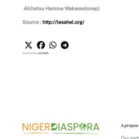
Aïchatou Hamma Wakasso
(onep)
Source :
http://lesahel.org/
powered by
social2s
A propos
Qui so