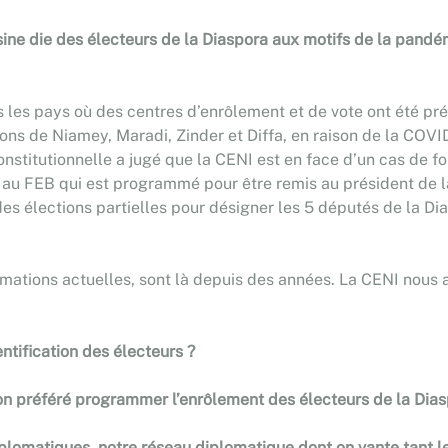
é sine die des électeurs de la Diaspora aux motifs de la pand
s les pays où des centres d’enrôlement et de vote ont été p
ons de Niamey, Maradi, Zinder et Diffa, en raison de la COVI
onstitutionnelle a jugé que la CENI est en face d’un cas de fo
rd au FEB qui est programmé pour être remis au président de
des élections partielles pour désigner les 5 députés de la Di
ormations actuelles, sont là depuis des années. La CENI nous
ntification des électeurs ?
n préféré programmer l’enrôlement des électeurs de la Dias
diplomatiques, notre réseau diplomatique dont on vante tant l