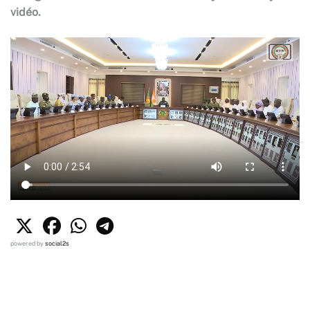
vidéo.
powered by
social2s