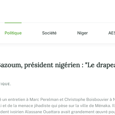
Politique
Société
Niger
AE
zoum, président nigérien : "Le drapea
TIQUE.
n entretien à Marc Perelman et Christophe Boisbouvier à New
li et de la menace jihadiste qui pèse sur la ville de Ménaka. 
sident ivoirien Alassane Ouattara avait grandement œuvré pou