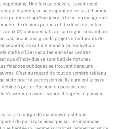
politaine. Une fois au pouvoir, il avait renié
du peuple nigérien, en se drapant de vertus d’homme
sture politique suprême jusqu’à la lie, en inaugurant
ments de deniers publics et de dénis de justice
les deux (2) quinquennats de son règne, souvent au
es, car, aucun des grands projets structurants de
t sécurité) n’avait été mené à sa réalisation
de mafia d’Etat installée entre les centres
st que d’individus se sont bâti de fortunes
les finances publiques se trouvent dans une
uvres. C’est au regard de tout ce sombre tableau
a suite pour la succession qu’ils auraient laissée
it échiné à porter Bazoum au pouvoir, une
de s’assurer un avenir tranquille après le pouvoir.
e, car, sa marge de manoeuvre politique
ppareil du parti rose ainsi que sur les instances
tique héritée du régime sortant et l’empêcherait de