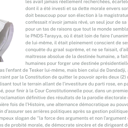
les avait jamais réellement recherchées, écart
dont il a été investi et sa dette morale envers 
doit beaucoup pour son élection à la magistratu
confessait n’avoir jamais rêvé, un seul jour de s
pour un tas de raisons que tout le monde semblai
le PNDS-Tarayya, où il était loin de faire l’unani
de lui-même, il était pleinement conscient de ses
conquête du graal suprême, et ne se faisait, d’ail
maîtresse absolue de la destinée humaine, a fait
humaines pour forger une destinée présidentie
as l’enfant de Tesker lui-même, mais bien celui de Dandadji,
aint par la Constitution de quitter le pouvoir après deux (
isant tout le terrain allant de l’investiture du parti rose, e
é, pour finir à la Cour Constitutionnelle pour, dans un premie
oclamation définitive des résultats de la parodie électorale 
ière fois de l’Histoire, une alternance démocratique au pouvo
 d’assurer ses arrières politiques après sa gestion politiqu
peux slogan de ‘’la force des arguments et non l’argument de
 de probité morale, de démocrate sincère et de dirigeant dé