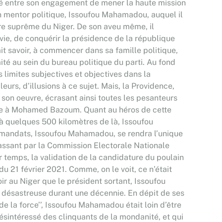
elé entre son engagement de mener la haute mission
son mentor politique, Issoufou Mahamadou, auquel il
re suprême du Niger. De son aveu même, il
a vie, de conquérir la présidence de la république
t savoir, à commencer dans sa famille politique,
mité au sein du bureau politique du parti. Au fond
 limites subjectives et objectives dans la
leurs, d’illusions à ce sujet. Mais, la Providence,
 son oeuvre, écrasant ainsi toutes les pesanteurs
lle à Mohamed Bazoum. Quant au héros de cette
 à quelques 500 kilomètres de là, Issoufou
2) mandats, Issoufou Mahamadou, se rendra l’unique
n passant par la Commission Electorale Nationale
r temps, la validation de la candidature du poulain
du 21 février 2021. Comme, on le voit, ce n’était
ir au Niger que le président sortant, Issoufou
e désastreuse durant une décennie. En dépit de ses
 la force’’, Issoufou Mahamadou était loin d’être
sintéressé des clinquants de la mondanité, et qui