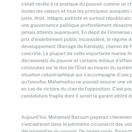
s’était révélé à la pratique du pouvoir comme un ch
toutes les valeurs et tous les principaux auxquels 
juste, droit, intègre, patriote et surtout républicai
une gouvernance politique profondément désastreus
jamais atteints auparavant. En dépit de l’immense
prix d’endettement public inconsidéré, le régime d
développement (Barrage de Kandadji, chemin de fer, 
concrète. La plupart de cette importante manne fina
décisionnels du pouvoir et certains milieux d’affai
colossales sur le dos de l’Etat au moyen du systè
situation catastrophique qui s’accompagne d’une 
qu’Issoufou Mahamadou ne pouvait assurer une vérit
en cas de victoire du clan de l’opposition. C’est 
candidature fragile dont il serait le garant attitré
Aujourd’hui, Mohamed Bazoum payerait chèrement c
s’encadrerait dans le périmètre circonscrit des volon
décisionnelles du pouvoir. De toutes parts, Bazoum