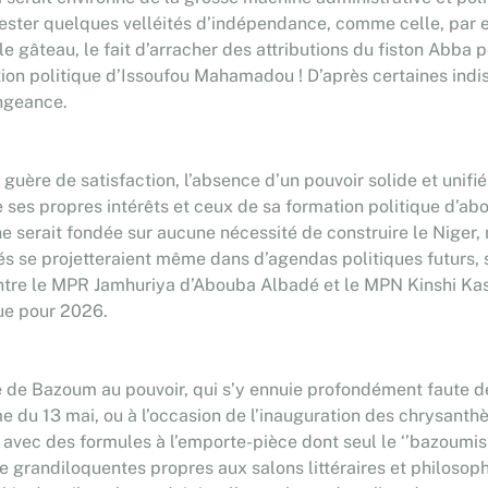
anifester quelques velléités d’indépendance, comme celle, par
le gâteau, le fait d’arracher des attributions du fiston Abba 
ion politique d’Issoufou Mahamadou ! D’après certaines indisc
engeance.
uère de satisfaction, l’absence d’un pouvoir solide et unif
 ses propres intérêts et ceux de sa formation politique d’abor
 ne serait fondée sur aucune nécessité de construire le Niger,
liés se projetteraient même dans d’agendas politiques futurs
entre le MPR Jamhuriya d’Abouba Albadé et le MPN Kinshi Kas
que pour 2026.
ude de Bazoum au pouvoir, qui s’y ennuie profondément faute d
e du 13 mai, ou à l’occasion de l’inauguration des chrysanthè
avec des formules à l’emporte-pièce dont seul le ‘’bazoumisme
e grandiloquentes propres aux salons littéraires et philosophi