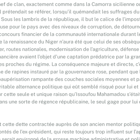
ef de clan, exactement comme dans la Camorra sicilienne ou na
il prétendait se référer, lorsqu’il quémandait les suffrages 
n. Sous les lambris de la république, il but le calice de l’impo
e pour le pays avec des niveaux de corruption, de détourne
 concours financier de la communauté internationale durant 
e la renaissance du Niger n’aura été que celui de ses obsèqu
routes nationales, modernisation de l’agriculture, défense e
ncière avaient l’objet d’une captation prédatrice par la gran
res proches du régime. La conséquence majeure et directe, c’e
me de rapines instauré par la gouvernance rose, pendant que 
paupérisation rampante des couches sociales moyennes et pa
able alternance politique qui eût semblé risqué pour lui et s
pour cette seule et unique raison qu’Issoufou Mahamadou s’éta
 dans une sorte de régence républicaine, le seul gage pour lui 
ette dette contractée auprès de son ancien mentor politiqu
tés de l’ex-président, qui reste toujours trop influent sur l’a
 serait environné de la grosse machine administrative et poli