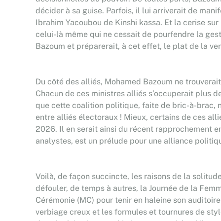
décider à sa guise. Parfois, il lui arriverait de m
Ibrahim Yacoubou de Kinshi kassa. Et la cerise sur 
celui-là même qui ne cessait de pourfendre la gest
Bazoum et préparerait, à cet effet, le plat de la v
Du côté des alliés, Mohamed Bazoum ne trouverait g
Chacun de ces ministres alliés s’occuperait plus de
que cette coalition politique, faite de bric-à-brac,
entre alliés électoraux ! Mieux, certains de ces al
2026. Il en serait ainsi du récent rapprochement 
analystes, est un prélude pour une alliance politi
Voilà, de façon succincte, les raisons de la solit
défouler, de temps à autres, la Journée de la Femm
Cérémonie (MC) pour tenir en haleine son auditoire 
verbiage creux et les formules et tournures de styl