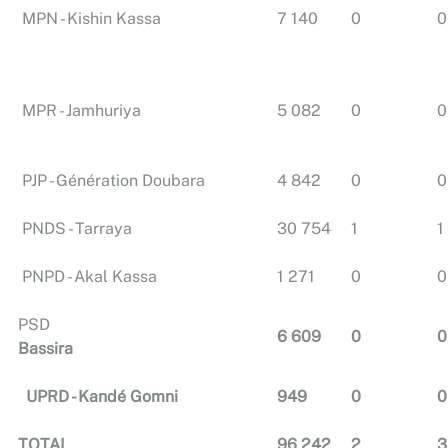
MPN - Kishin Kassa
7 140
0
0
MPR - Jamhuriya
5 082
0
0
PJP - Génération Doubara
4 842
0
0
PNDS - Tarraya
30 754
1
1
PNPD - Akal Kassa
1 271
0
0
PSD
6 609
0
0
Bassira
UPRD - Kandé Gomni
949
0
0
TOTAL
96 242
2
3