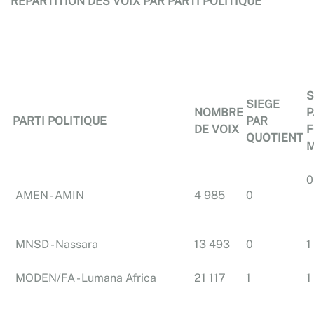
REPARTITION DES VOIX PAR PARTI POLITIQUE
S
SIEGE
NOMBRE
P
PARTI POLITIQUE
PAR
DE VOIX
F
QUOTIENT
0
AMEN - AMIN
4 985
0
MNSD - Nassara
13 493
0
1
MODEN/FA - Lumana Africa
21 117
1
1