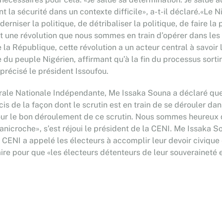
t la sécurité dans un contexte difficile», a-t-il déclaré.«L
niser la politique, de détribaliser la politique, de faire la 
C’est une révolution que nous sommes en train d’opérer dans 
de la République, cette révolution a un acteur central à savoir
e du peuple Nigérien, affirmant qu’à la fin du processus sortir
 précisé le président Issoufou.
orale Nationale Indépendante, Me Issaka Souna a déclaré que 
s de la façon dont le scrutin est en train de se dérouler da
s pour le bon déroulement de ce scrutin. Nous sommes heure
s anicroche», s’est réjoui le président de la CENI. Me Issaka 
la CENI a appelé les électeurs à accomplir leur devoir civique
ire pour que «les électeurs détenteurs de leur souveraineté e