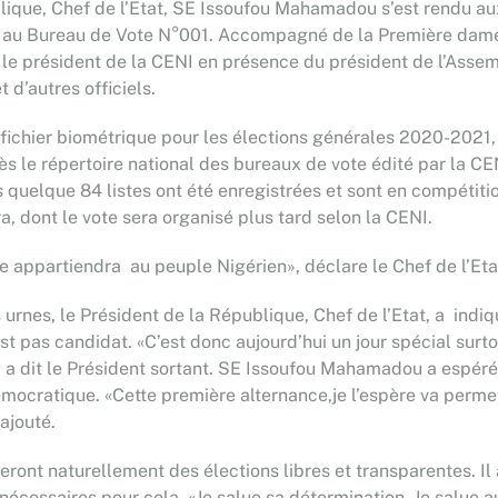
blique, Chef de l’Etat, SE Issoufou Mahamadou s’est rendu aux
 au Bureau de Vote N°001. Accompagné de la Première dame, D
et le président de la CENI en présence du président de l’Ass
 d’autres officiels.
 le fichier biométrique pour les élections générales 2020-202
le répertoire national des bureaux de vote édité par la CENI
ves quelque 84 listes ont été enregistrées et sont en compéti
a, dont le vote sera organisé plus tard selon la CENI.
oire appartiendra au peuple Nigérien», déclare le Chef de l’
 urnes, le Président de la République, Chef de l’Etat, a indi
est pas candidat. «C’est donc aujourd’hui un jour spécial surt
», a dit le Président sortant. SE Issoufou Mahamadou a espé
mocratique. «Cette première alternance,je l’espère va perme
ajouté.
seront naturellement des élections libres et transparentes. I
 nécessaires pour cela. «Je salue sa détermination. Je salue 