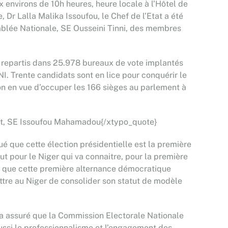
 environs de 10h heures, heure locale à l’Hôtel de
r Lalla Malika Issoufou, le Chef de l’Etat a été
emblée Nationale, SE Ousseini Tinni, des membres
1, repartis dans 25.978 bureaux de vote implantés
. Trente candidats sont en lice pour conquérir le
tion en vue d’occuper les 166 sièges au parlement à
Etat, SE Issoufou Mahamadou{/xtypo_quote}
qué que cette élection présidentielle est la première
out pour le Niger qui va connaitre, pour la première
ré que cette première alternance démocratique
ttre au Niger de consolider son statut de modèle
l a assuré que la Commission Electorale Nationale
aussi le professionnalisme et l’engagement des