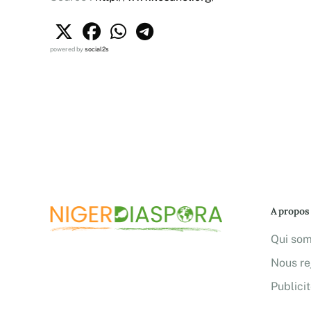
powered by
social2s
A propos
Qui so
Nous re
Publici