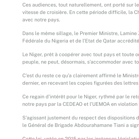
Ces audiences, tout naturellement, ont porté sur l
vitesse de croisière. En cette période difficile, la 
avec notre pays.
Dans le même sillage, le Premier Ministre, Lami
Fédérale du Nigeria et de l’Etat de Qatar accrédit
Le Niger, prêt à coopérer avec tout pays et toute o
peuple, ne peut, désormais, s’accommoder avec tout
C’est du reste ce qu’a clairement affirmé le Minis
dernier, en recevant les copies figurées des lettr
Ce regain d’intérêt pour le Niger, rythmé par le r
notre pays par la CEDEAO et l’UEMOA en violation f
S’agissant justement du respect des dispositions d
le Général de Brigade Abdourahamane Tiani a signé 
Cette loi, votée en 2015 par les instances législati