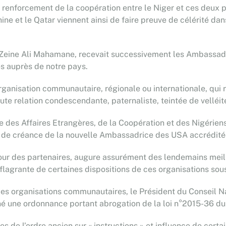
e renforcement de la coopération entre le Niger et ces deux 
Chine et le Qatar viennent ainsi de faire preuve de célérité da
ne Zeine Ali Mahamane, recevait successivement les Ambass
és auprès de notre pays.
rganisation communautaire, régionale ou internationale, qui r
e relation condescendante, paternaliste, teintée de velléité
tre des Affaires Etrangères, de la Coopération et des Nigérie
es de créance de la nouvelle Ambassadrice des USA accrédité
etour des partenaires, augure assurément des lendemains meill
lagrante de certaines dispositions de ces organisations sou
es organisations communautaires, le Président du Conseil Nat
une ordonnance portant abrogation de la loi n°2015-36 du 26
ves de l’ordre ancien sur « instructions » et influence de cer