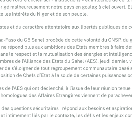
igé malheureusement notre pays en goulag à ciel ouvert. Elle
 les intérêts du Niger et de son peuple.
stes et du caractère attentatoire aux libertés publiques de c
rkina-Faso du G5 Sahel procède de cette volonté du CNSP, du 
ui ne répond plus aux ambitions des Etats membres à faire 
 le respect et la mutualisation des énergies et intelligence
bres de l’Alliance des Etats du Sahel (AES), jeudi dernier, v
ger de s’éloigner de tout regroupement communautaire basé su
position de Chefs d’Etat à la solde de certaines puissances oc
 de l’AES qui ont déclenché, à l’issue de leur réunion ten
homologues des Affaires Etrangères viennent de parachever la
 des questions sécuritaires répond aux besoins et aspirations 
t intimement liés par le contexte, les défis et les enjeux c