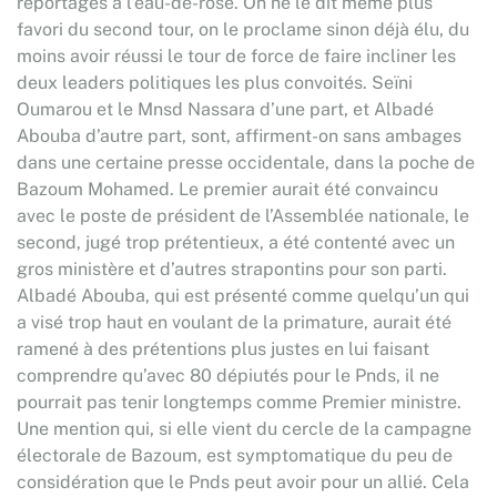
reportages à l’eau-de-rose. On ne le dit même plus
favori du second tour, on le proclame sinon déjà élu, du
moins avoir réussi le tour de force de faire incliner les
deux leaders politiques les plus convoités. Seïni
Oumarou et le Mnsd Nassara d’une part, et Albadé
Abouba d’autre part, sont, affirment-on sans ambages
dans une certaine presse occidentale, dans la poche de
Bazoum Mohamed. Le premier aurait été convaincu
avec le poste de président de l’Assemblée nationale, le
second, jugé trop prétentieux, a été contenté avec un
gros ministère et d’autres strapontins pour son parti.
Albadé Abouba, qui est présenté comme quelqu’un qui
a visé trop haut en voulant de la primature, aurait été
ramené à des prétentions plus justes en lui faisant
comprendre qu’avec 80 dépiutés pour le Pnds, il ne
pourrait pas tenir longtemps comme Premier ministre.
Une mention qui, si elle vient du cercle de la campagne
électorale de Bazoum, est symptomatique du peu de
considération que le Pnds peut avoir pour un allié. Cela