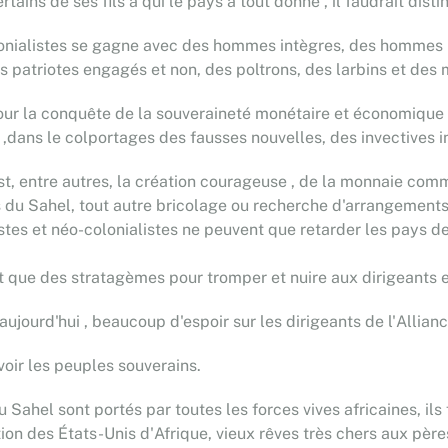
ins de ses fils à qui le pays a tout donné , il faudrait distingu
-colonialistes se gagne avec des hommes intègres, des homm
patriotes engagés et non, des poltrons, des larbins et des 
pour la conquête de la souveraineté monétaire et économique 
 ,dans le colportages des fausses nouvelles, des invectives in
'est, entre autres, la création courageuse , de la monnaie co
s du Sahel, tout autre bricolage ou recherche d'arrangements 
es et néo-colonialistes ne peuvent que retarder les pays de
t que des stratagèmes pour tromper et nuire aux dirigeants 
aujourd'hui , beaucoup d'espoir sur les dirigeants de l'Allian
evoir les peuples souverains.
Sahel sont portés par toutes les forces vives africaines, ils f
ion des États-Unis d'Afrique, vieux rêves très chers aux père