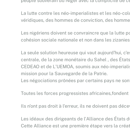
peuple souverain du Niger avec la complicité de certa
La lutte contre les néo-imperialistes et les néo
véridiques, des hommes de conviction, des hommes 
Les nigériens doivent se convraincre que la lutte 
cohésion sociale nationale et non dans les zizanies
La seule solution heureuse qui vaut aujourd'hui, c
centrale, de la zone monétaire du Sahel , des État
CEDEAO et de L'UEMOA, soumis aux néo-imperialist
mission pour la Sauvegarde de la Patrie.
Les négociations prônées par certains pays ne son
Toutes les forces progressistes africaines,fondent 
Ils n'ont pas droit à l'erreur, ils ne doivent pas déc
Les idéaux des dirigeants de l'Alliance des États du 
Cette Alliance est une première étape vers la créat