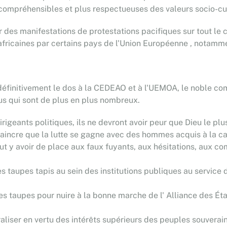
mpréhensibles et plus respectueuses des valeurs socio-cult
r des manifestations de protestations pacifiques sur tout le 
s africaines par certains pays de l'Union Européenne , notamm
définitivement le dos à la CEDEAO et à l'UEMOA, le noble co
us qui sont de plus en plus nombreux.
rigeants politiques, ils ne devront avoir peur que Dieu le plu
aincre que la lutte se gagne avec des hommes acquis à la c
eut y avoir de place aux faux fuyants, aux hésitations, aux 
es taupes tapis au sein des institutions publiques au service 
 ses taupes pour nuire à la bonne marche de l' Alliance des Ét
eutraliser en vertu des intérêts supérieurs des peuples souverai