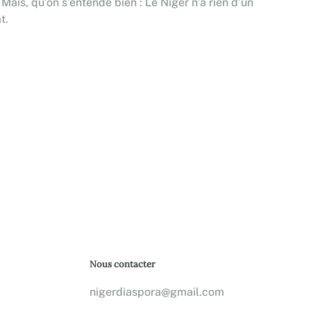
. Mais, qu’on s’entende bien : Le Niger n’a rien d’un
t.
Nous contacter
nigerdiaspora@gmail.com