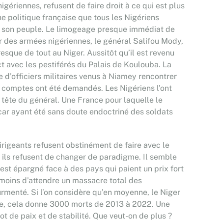
nigériennes, refusent de faire droit à ce qui est plus
e politique française que tous les Nigériens
 de son peuple. Le limogeage presque immédiat de
r des armées nigériennes, le général Salifou Mody,
esque de tout au Niger. Aussitôt qu’il est revenu
act avec les pestiférés du Palais de Koulouba. La
d’officiers militaires venus à Niamey rencontrer
des comptes ont été demandés. Les Nigériens l’ont
a tête du général. Une France pour laquelle le
car ayant été sans doute endoctriné des soldats
 dirigeants refusent obstinément de faire avec le
 ils refusent de changer de paradigme. Il semble
est épargné face à des pays qui paient un prix fort
A moins d’attendre un massacre total des
ourmenté. Si l’on considère qu’en moyenne, le Niger
sme, cela donne 3000 morts de 2013 à 2022. Une
t de paix et de stabilité. Que veut-on de plus ?