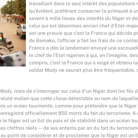
travaillant dans le seul intérêt des populations 
qu’évident, préférant consacrer la primauté à un
savent à mille lieues des intérêts du Niger et
celui qui est désormais ancien chef d’Etat-majo
est une preuve que c’est la France qui décide pr
de Bamako, l’officier a fait les frais de ce cont
France a dès le lendemain envoyé une escouade 
le chef de l’Etat nigérien à qui, on l’imagine, 
compris, c’est la France qui a exigé et obtenu l
soldat Mody ne saurait plus être fréquentable, 
l Mody, mais de s’interroger sur celui d’un Niger dont les fils
relaté malien que cette chose détestable au nom de laquelle
 dans un océan tourmenté, comme pour prétendre que le Niger 
a enregistré officiellement 850 morts du fait du terrorisme. 
e le Niger est un îlot de paix et de stabilité dans un océan t
s chiffres réels — de ses enfants par an du fait du terrori
u point de considérer et de proclamer que le Niger est un îlo