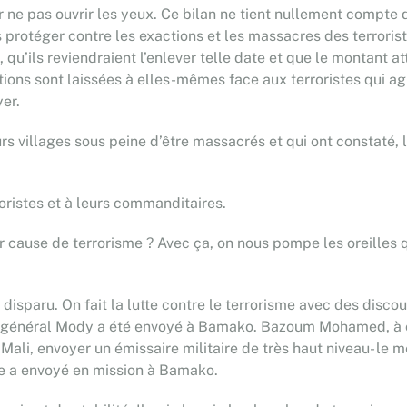
e pas ouvrir les yeux. Ce bilan ne tient nullement compte d
s protéger contre les exactions et les massacres des terrorist
 qu’ils reviendraient l’enlever telle date et que le montant a
ations sont laissées à elles-mêmes face aux terroristes qui a
yer.
s villages sous peine d’être massacrés et qui ont constaté, l
rroristes et à leurs commanditaires.
 cause de terrorisme ? Avec ça, on nous pompe les oreilles qu
disparu. On fait la lutte contre le terrorisme avec des disco
 le général Mody a été envoyé à Bamako. Bazoum Mohamed, à c
Mali, envoyer un émissaire militaire de très haut niveau- le me
me a envoyé en mission à Bamako.