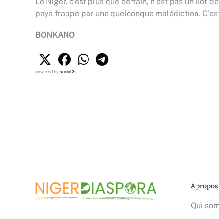
Le Niger, c’est plus que certain, n’est pas un îlot de
pays frappé par une quelconque malédiction. C’est
BONKANO
powered by
social2s
A propos
Qui so