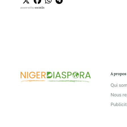
powered by
social2s
A propos
Qui so
Nous re
Publici