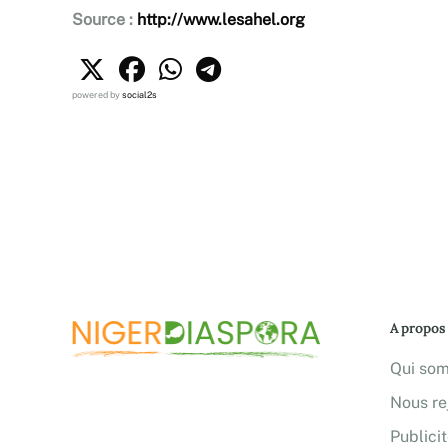
Source :
http://www.lesahel.org
powered by
social2s
A propos
Qui so
Nous re
Publici