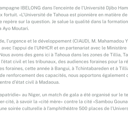
campagne IBELONG dans l’enceinte de l’Université Djibo Ham
oix fortuit. «L’Université de Tahoua est pionnière en matière d
e repère sur la question. Je salue la qualité dans la formatio
a Ayo Moutari.
aide, l’urgence et le développement (CIAUD), M. Mahamadou Y
n avec l’appui de l’UNHCR et en partenariat avec le Ministère
e. Nous avons des gens ici à Tahoua dans les zones de Tillia,
 l’état civil et les tribunaux, des audiences foraines pour la 
es foraines, cette année à Bangui, à Tchintabareden et à Till
t de renforcement des capacités, nous apportons également de
ntre d’état civil à Madaoua.
apatridie» au Niger, un match de gala a été organisé sur le ter
nter-cité, à savoir la «cité mère» contre la cité «Sambou Go
 une soirée culturelle à l’amphithéâtre 500 places de l’Univer