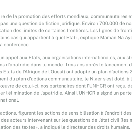
re de la promotion des efforts mondiaux, communautaires et n
st pas une question de fiction juridique. Environ 700.000 de no
sation des limites de certaines frontières. Les lignes de fron
ertains cas qui appartient à quel Etat», explique Maman Na Ay
la conférence.
 un appel aux Etats, aux organisations internationales, aux st
tions d’apatridie dans le monde. Trois ans après le lancemen
ts de l’Afrique de l’Ouest) ont adopté un plan d’actions 20
t du plan d’actions communautaire, le Niger s’est doté, à l’
n œuvre de celui-ci, nos partenaires dont l’UNHCR ont reçu, 
r l’élimination de l’apatridie. Ainsi l’UNHCR a signé un parte
national.
actions, figurent les actions de sensibilisation à l’endroit 
s acteurs intervenant sur les questions de l’état civil (les mag
isation des textes», a indiqué le directeur des droits humains.