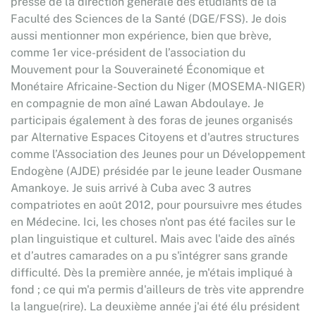
presse de la direction générale des étudiants de la
Faculté des Sciences de la Santé (DGE/FSS). Je dois
aussi mentionner mon expérience, bien que brève,
comme 1er vice-président de l’association du
Mouvement pour la Souveraineté Économique et
Monétaire Africaine-Section du Niger (MOSEMA-NIGER)
en compagnie de mon aîné Lawan Abdoulaye. Je
participais également à des foras de jeunes organisés
par Alternative Espaces Citoyens et d'autres structures
comme l’Association des Jeunes pour un Développement
Endogène (AJDE) présidée par le jeune leader Ousmane
Amankoye. Je suis arrivé à Cuba avec 3 autres
compatriotes en août 2012, pour poursuivre mes études
en Médecine. Ici, les choses n'ont pas été faciles sur le
plan linguistique et culturel. Mais avec l'aide des aînés
et d’autres camarades on a pu s'intégrer sans grande
difficulté. Dès la première année, je m'étais impliqué à
fond ; ce qui m'a permis d'ailleurs de très vite apprendre
la langue(rire). La deuxième année j'ai été élu président