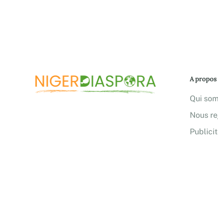
A propos
Qui so
Nous re
Publici