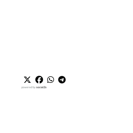
powered by
social2s