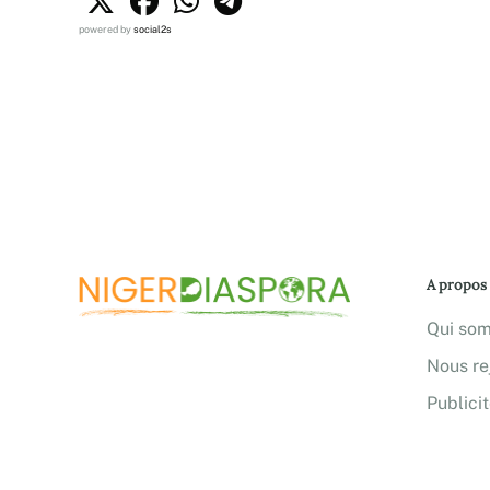
powered by
social2s
A propos
Qui so
Nous re
Publici