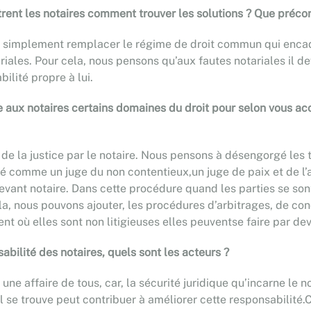
rent les notaires comment trouver les solutions ? Que précon
ait simplement remplacer le régime de droit commun qui encad
iales. Pour cela, nous pensons qu’aux fautes notariales il de
bilité propre à lui.
nfie aux notaires certains domaines du droit pour selon vous a
de la justice par le notaire. Nous pensons à désengorgé les t
titué comme un juge du non contentieux,un juge de paix et de l
evant notaire. Dans cette procédure quand les parties se sont
ela, nous pouvons ajouter, les procédures d’arbitrages, de con
t où elles sont non litigieuses elles peuventse faire par dev
bilité des notaires, quels sont les acteurs ?
 une affaire de tous, car, la sécurité juridique qu’incarne le
 se trouve peut contribuer à améliorer cette responsabilité.C