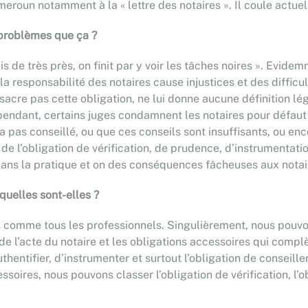
meroun notamment à la « lettre des notaires ». Il coule actue
 problèmes que ça ?
frais de très près, on finit par y voir les tâches noires ». Ev
la responsabilité des notaires cause injustices et des diffic
onsacre pas cette obligation, ne lui donne aucune définition l
pendant, certains juges condamnent les notaires pour défaut d
a pas conseillé, ou que ces conseils sont insuffisants, ou enc
 de l’obligation de vérification, de prudence, d’instrumentat
dans la pratique et on des conséquences fâcheuses aux notair
 quelles sont-elles ?
ons comme tous les professionnels. Singulièrement, nous pouvo
 de l’acte du notaire et les obligations accessoires qui compl
uthentifier, d’instrumenter et surtout l’obligation de conseill
soires, nous pouvons classer l’obligation de vérification, l’ob