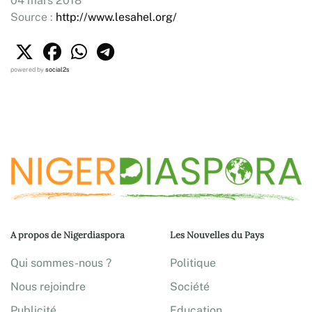
04 mars 2018
Source :
http://www.lesahel.org/
powered by
social2s
A propos de Nigerdiaspora
Les Nouvelles du Pays
Qui sommes-nous ?
Politique
Nous rejoindre
Société
Publicité
Education