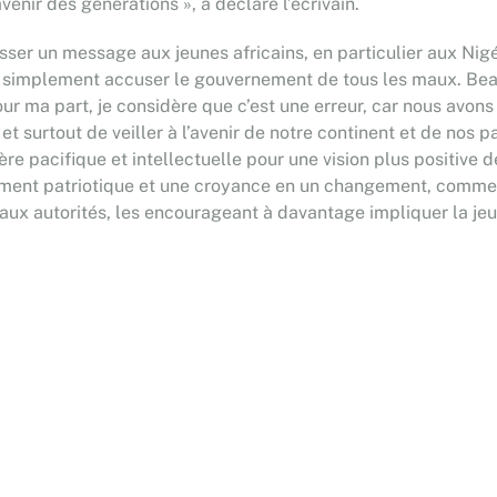
venir des générations », a déclaré l’écrivain.
er un message aux jeunes africains, en particulier aux Nigér
pas simplement accuser le gouvernement de tous les maux. 
r ma part, je considère que c’est une erreur, car nous avons 
surtout de veiller à l’avenir de notre continent et de nos pays 
ière pacifique et intellectuelle pour une vision plus positive d
ment patriotique et une croyance en un changement, comme le 
er aux autorités, les encourageant à davantage impliquer la je