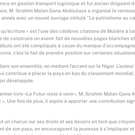
cence en gestion transport logistique et fut ancien dirigeant 
aire, M. Ibrahim Malan Gana Abdoulaye a organisé le vernissag
tte année avec un nouvel ouvrage intitulé ‘’Le patriotisme au 
est qu’écriture » est l’une des célèbres citations de Molière à 
 de construire un avenir fait de nouvelles pages blanches et
es débuts ont été compliqués à cause du manque d’accompagn
rire, c’est le fait de prendre position sur certaines situations
dans son ensemble, en mettant l’accent sur le Niger. L’auteu
qui contribue à placer le pays en bas du classement mondial
tion développée.
emier livre «Le Futur reste à venir», M. Ibrahim Malan Gana 
». Une fois de plus, il aspire à apporter une contribution s
 un chacun sur ses droits et ses devoirs en tant que citoyen, 
de son pays, en encourageant la jeunesse à s’impliquer et à 