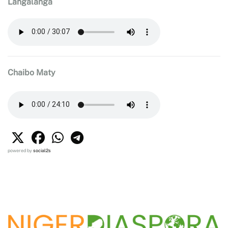
Langalanga
Chaibo Maty
powered by
social2s