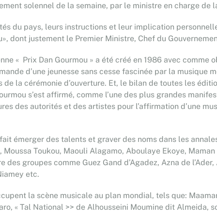
ment solennel de la semaine, par le ministre en charge de la
tés du pays, leurs instructions et leur implication personnell
», dont justement le Premier Ministre, Chef du Gouvernement,
e « Prix Dan Gourmou » a été créé en 1986 avec comme objec
demande d’une jeunesse sans cesse fascinée par la musique mod
 de la cérémonie d’ouverture. Et, le bilan de toutes les édit
Gourmou s’est affirmé, comme l’une des plus grandes manifesta
es des autorités et des artistes pour l’affirmation d’une mus
 a fait émerger des talents et graver des noms dans les anna
sa, Moussa Toukou, Maouli Alagamo, Aboulaye Ekoye, Maman 
naître des groupes comme Guez Gand d’Agadez, Azna de l’Ade
Niamey etc.
 occupent la scène musicale au plan mondial, tels que: Maa
o, « Tal National >> de Alhousseini Moumine dit Almeida, sou