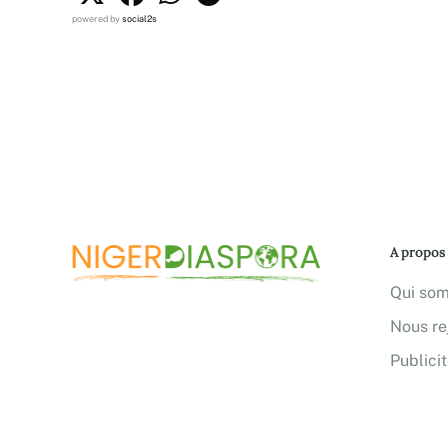
powered by
social2s
A propos
Qui so
Nous re
Publici