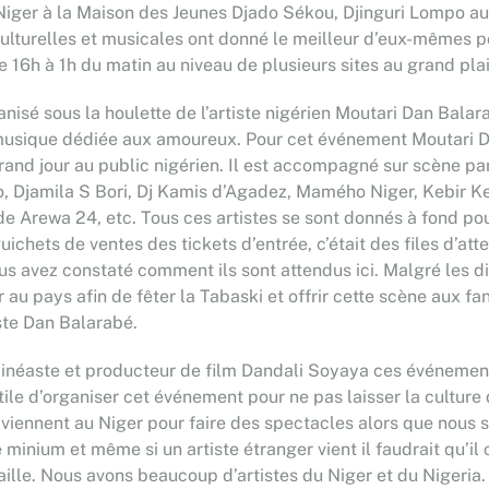
u Niger à la Maison des Jeunes Djado Sékou, Djinguri Lompo
ulturelles et musicales ont donné le meilleur d’eux-mêmes po
de 16h à 1h du matin au niveau de plusieurs sites au grand plai
isé sous la houlette de l’artiste nigérien Moutari Dan Bala
usique dédiée aux amoureux. Pour cet événement Moutari Dan
rand jour au public nigérien. Il est accompagné sur scène par
, Djamila S Bori, Dj Kamis d’Agadez, Mamého Niger, Kebir K
e Arewa 24, etc. Tous ces artistes se sont donnés à fond pour
ichets de ventes des tickets d’entrée, c’était des files d’a
us avez constaté comment ils sont attendus ici. Malgré les d
au pays afin de fêter la Tabaski et offrir cette scène aux fa
rtiste Dan Balarabé.
cinéaste et producteur de film Dandali Soyaya ces événemen
ile d’organiser cet événement pour ne pas laisser la culture q
ui viennent au Niger pour faire des spectacles alors que nou
 le minium et même si un artiste étranger vient il faudrait qu’
ille. Nous avons beaucoup d’artistes du Niger et du Nigeria.