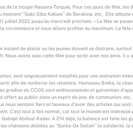
de la troupe Nassara-Turquie. Pour ces jours de fête, les d
du moment ‘’Gabi Siba Kakaw’’ de Barakina, etc. Elle atteste 
 juillet 2022 jusqu’au mercredi prochain. « La fête se passe
r la circonstance et nous allons profiter au maximum. La fête 
instant de plaisir ou les jeunes doivent se distraire, surtou
 Nous avons saisi cette fête pour sortir avec nos amis. Il y a
imation, sont soigneusement installés pour une animation in
sortir afin de renforcer les relations. Hamissou Breka, la ch
s gradins du CCOG sont enthousiasmés et galvanisés d’applau
 offert au public dans un esprit de joie, de communion, etc. 
 nous sentons fiers et heureux d’avoir des artistes qui sont 
ent. C’est tout à fait normal, car tout le monde est intéressé p
M. Gabajé Abdoul-Kader. A 21h déjà, la balance est faite les
es chansons dédiées au ‘’Barka-Da Sallah’’ la solidarité, la c