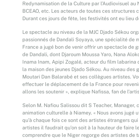
Redynamisation de la Culture par l’Audiovisuel a
BCEAO, etc. Les acteurs de toutes ces structures c
Durant ces jours de fête, les festivités ont eu lieu 
Le spectacle au niveau de la MJC Djado Sékou organ
passionnés de Dandali Soyaya, une spécialité de m
France a jugé bon de venir offrir un spectacle de g
de Dandali, dont Djaroum Moussa Yaro, Nana Aloko
Inama Inam, Apipi Zogalé, acteur du film labarina d
la maison des jeunes Djado Sékou. Au niveau des gu
Moutari Dan Balarabé et ses collègues artistes. Vo
effectuer le déplacement de la France pour revenir 
allons les soutenir », explique Nafissa, fan de l’a
Selon M. Nafiou Salissou dit S Teacher, Manager, 
animation culturelle à Niamey. « Nous avons jugé ut
qu’à chaque fois ce sont des artistes étrangers q
artistes il faudrait qu’on soit à la hauteur de faire
comprendre que le Niger regorge des artistes de ta