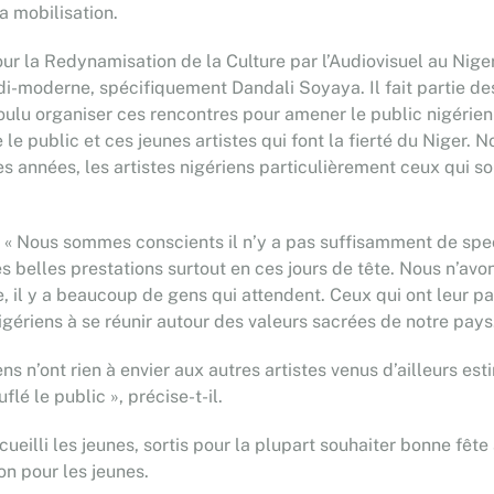
a mobilisation.
pour la Redynamisation de la Culture par l’Audiovisuel au Nig
i-moderne, spécifiquement Dandali Soyaya. Il fait partie de
lu organiser ces rencontres pour amener le public nigérien à
le public et ces jeunes artistes qui font la fierté du Niger. 
es années, les artistes nigériens particulièrement ceux qui s
. « Nous sommes conscients il n’y a pas suffisamment de spe
des belles prestations surtout en ces jours de tête. Nous n
, il y a beaucoup de gens qui attendent. Ceux qui ont leur pa
 nigériens à se réunir autour des valeurs sacrées de notre pays
ens n’ont rien à envier aux autres artistes venus d’ailleurs es
lé le public », précise-t-il.
cueilli les jeunes, sortis pour la plupart souhaiter bonne fête
on pour les jeunes.