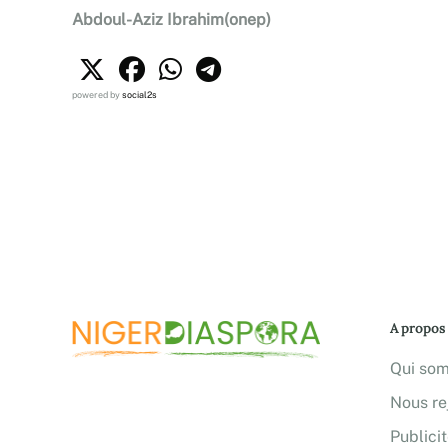
Abdoul-Aziz Ibrahim(onep)
powered by
social2s
A propos
Qui so
Nous re
Publici