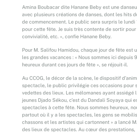
Amina Boubacar dite Hanane Beby est une danseuse 
avec plusieurs créations de danses, dont les hits 
de commencement. Le public sera surpris le lundi 11
pour cette fête. Je suis très contente de sortir pou
convivialité, etc. », confie Hanane Beby.
Pour M. Salifou Hamidou, chaque jour de fête est un 
les grandes vacances : « Nous sommes ici depuis 9h.
heureux durant ces jours de fête », se réjouit-il.
Au CCOG, le décor de la scène, le dispositif d’an
spectacle, le public privilégie ces occasions pour 
vedettes des lieux. Les mélomanes ayant assiégé le
jeunes Djado Sékou, c’est du Dandali Soyaya qui est
spectacles à cette fête. Nous sommes heureux, nous
partout où il y a les spectacles, les gens se mobilis
chassons et les artistes qui cartonnent » a lancé 
des lieux de spectacles. Au cœur des prestations, l