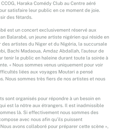
 au CCOG, Haraka Comédy Club au Centre aéré
ur satisfaire leur public en ce moment de joie.
sir des fêtards.
rabé est un concert exclusivement réservé aux
 Balarabé, un jeune artiste nigérien qui réside en
 des artistes du Niger et du Nigéria, la succursale
ebi, Bachi Madaoua, Amdaz Abdallah, l’auteur de
 tenir le public en haleine durant toute la soirée à
ttente. « Nous sommes venus uniquement pour voir
ifficultés liées aux voyages Moutari a pensé
ns. Nous sommes très fiers de nos artistes et nous
ts sont organisés pour répondre à un besoin en
ui est la nôtre aux étrangers. Il est inadmissible
s sommes là. Si effectivement nous sommes des
il compose avec nous afin qu’ils puissent
 Nous avons collaboré pour préparer cette scène »,