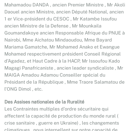
Mahamadou DANDA , ancien Premier Ministre , Mr Akoli
Daouel ancien Ministre, ancien Député National, ancien
1 er Vice-président du CESOC , Mr Katambe Issufou
ancien Ministre de la Defense , Mr Mounkaila
Goumandakoye ancien Responsable Afrique du PNUE à
Nairobi, Mme Aichatou Mindaoudou, Mme Bayard
Mariama Gamatche, Mr Mohamed Anako et Ewangue
Mohamed respectivement président Conseil Régional
d’Agadez, et Haut Cadre à la HACP, Mr Issoufou Kado
Magagi Panafricaniste , ancien leader syndicaliste , Mr
MAIGA Amadou Adamou Conseiller spécial du
Présidant de la République , Mme Traore Salamatou de
l’ONG Dimol , etc.
Des Assises nationales de la Ruralité
Les Contraintes multiples d’ordre sécuritaire qui
affectent la capacité de production du monde rural (
crise sanitaire , guerre en Ukraine) , les changements
climatiques , nous interpellent sur notre capacité de