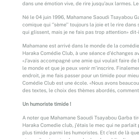
dans une émotion vive, de rire jusqu’aux larmes. L
Né le 04 juin 1996, Mahamane Saoudi Tsayabou Garb
comique qui ‘’sème’’ toujours la joie et le rire da
qui glissent, mais je ne fais pas trop attention» dit-i
Mahamane est arrivé dans le monde de la comédie 
Haraka Comédie Club, à une séance d’échanges avec
«J’avais accompagné une amie qui voulait faire de
le monde et que je peux venir m’inscrire. Finaleme
endroit, je me fais passer pour un timide pour mie
Comédie Club est une école. «Nous avons beaucoup 
des textes, le choix des thèmes abordés, comment avo
Un humoriste timide !
A noter que Mahamane Saoudi Tsayabou Garba tire s
Haraka Comedie club, j’étais le mec qui ne parlait 
plus timide parmi les humoristes. Et c’est de là qu