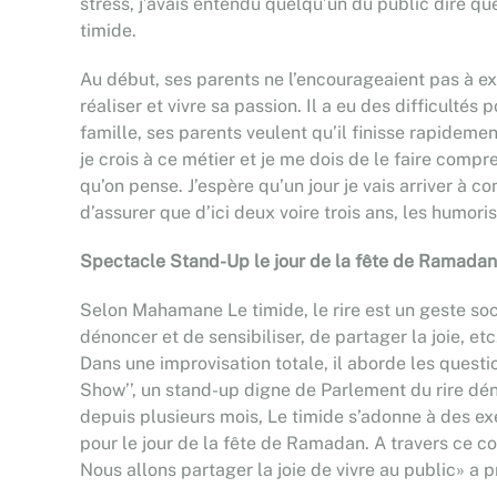
stress, j’avais entendu quelqu’un du public dire qu
timide.
Au début, ses parents ne l’encourageaient pas à 
réaliser et vivre sa passion. Il a eu des difficulté
famille, ses parents veulent qu’il finisse rapidemen
je crois à ce métier et je me dois de le faire compr
qu’on pense. J’espère qu’un jour je vais arriver à c
d’assurer que d’ici deux voire trois ans, les humor
Spectacle Stand-Up le jour de la fête de Ramadan, 
Selon Mahamane Le timide, le rire est un geste soc
dénoncer et de sensibiliser, de partager la joie, e
Dans une improvisation totale, il aborde les ques
Show’’, un stand-up digne de Parlement du rire dénomm
depuis plusieurs mois, Le timide s’adonne à des exe
pour le jour de la fête de Ramadan. A travers ce co
Nous allons partager la joie de vivre au public» a 