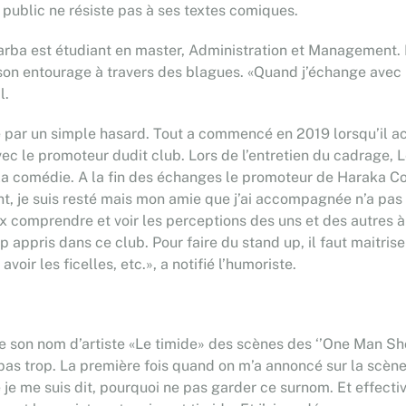
e public ne résiste pas à ses textes comiques.
a est étudiant en master, Administration et Management. De
ns son entourage à travers des blagues. «Quand j’échange avec
l.
par un simple hasard. Tout a commencé en 2019 lorsqu’il ac
 le promoteur dudit club. Lors de l’entretien du cadrage, Le
 la comédie. A la fin des échanges le promoteur de Haraka Co
nt, je suis resté mais mon amie que j’ai accompagnée n’a pas 
ux comprendre et voir les perceptions des uns et des autres
appris dans ce club. Pour faire du stand up, il faut maitri
ir les ficelles, etc.», a notifié l’humoriste.
on nom d’artiste «Le timide» des scènes des ‘’One Man Show’’
pas trop. La première fois quand on m’a annoncé sur la scène, 
e je me suis dit, pourquoi ne pas garder ce surnom. Et effec