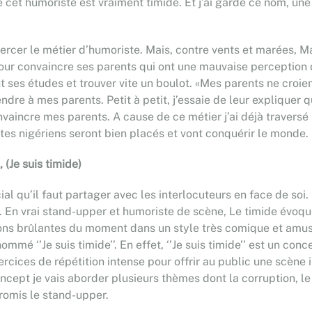
e cet humoriste est vraiment timide. Et j’ai gardé ce nom, un
exercer le métier d’humoriste. Mais, contre vents et marées
s pour convaincre ses parents qui ont une mauvaise perception 
t ses études et trouver vite un boulot. «Mes parents ne croie
endre à mes parents. Petit à petit, j’essaie de leur expliquer 
onvaincre mes parents. A cause de ce métier j’ai déjà traversé 
istes nigériens seront bien placés et vont conquérir le monde.
(Je suis timide)
ial qu’il faut partager avec les interlocuteurs en face de s
tc. En vrai stand-upper et humoriste de scène, Le timide évoqu
tions brûlantes du moment dans un style très comique et amu
é ‘’Je suis timide’’. En effet, ‘’Je suis timide’’ est un conce
rcices de répétition intense pour offrir au public une scène 
ncept je vais aborder plusieurs thèmes dont la corruption, le 
promis le stand-upper.