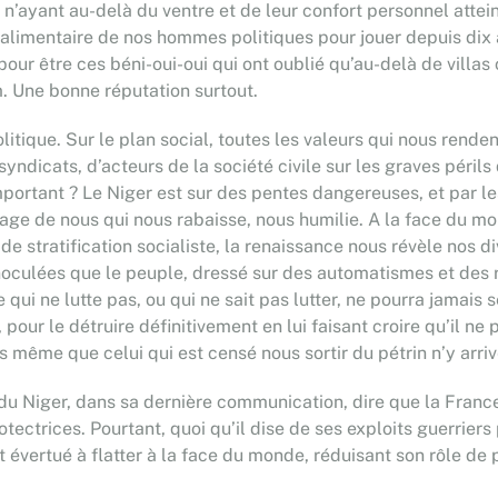
 n’ayant au-delà du ventre et de leur confort personnel attein
limentaire de nos hommes politiques pour jouer depuis dix ans
s pour être ces béni-oui-oui qui ont oublié qu’au-delà de vill
m. Une bonne réputation surtout.
itique. Sur le plan social, toutes les valeurs qui nous renden
icats, d’acteurs de la société civile sur les graves périls q
important ? Le Niger est sur des pentes dangereuses, et par l
age de nous qui nous rabaisse, nous humilie. A la face du mo
, de stratification socialiste, la renaissance nous révèle nos d
 inoculées que le peuple, dressé sur des automatismes et des 
 qui ne lutte pas, ou qui ne sait pas lutter, ne pourra jamais 
, pour le détruire définitivement en lui faisant croire qu’il ne
rs même que celui qui est censé nous sortir du pétrin n’y arr
 du Niger, dans sa dernière communication, dire que la France
tectrices. Pourtant, quoi qu’il dise de ses exploits guerriers 
ait évertué à flatter à la face du monde, réduisant son rôle d