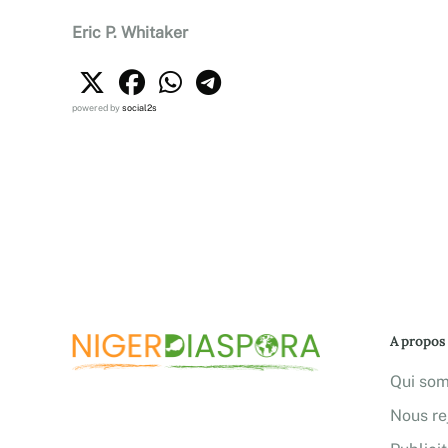
Eric P. Whitaker
powered by
social2s
A propos
Qui so
Nous re