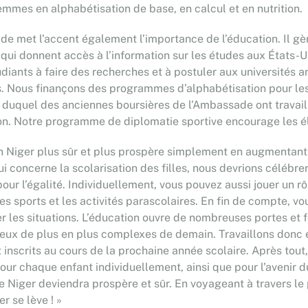
mmes en alphabétisation de base, en calcul et en nutrition.
e met l’accent également l’importance de l’éducation. Il gèr
qui donnent accès à l’information sur les études aux États-
étudiants à faire des recherches et à postuler aux universit
s. Nous finançons des programmes d’alphabétisation pour les 
duquel des anciennes boursières de l’Ambassade ont travaillé
n. Notre programme de diplomatie sportive encourage les élè
 Niger plus sûr et plus prospère simplement en augmentant l’
qui concerne la scolarisation des filles, nous devrions célébre
on pour l’égalité. Individuellement, vous pouvez aussi jouer u
r les sports et les activités parascolaires. En fin de compte, 
rer les situations. L’éducation ouvre de nombreuses portes et
ux de plus en plus complexes de demain. Travaillons donc e
nt inscrits au cours de la prochaine année scolaire. Après tou
pour chaque enfant individuellement, ainsi que pour l’avenir du
 le Niger deviendra prospère et sûr. En voyageant à travers le
r se lève ! »