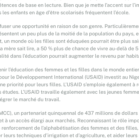
tences de base en lecture. Bien que je mette l’accent sur l’im
 les enfants en âge d’être scolarisés fréquentent l’école.
fuser une opportunité en raison de son genre. Particulièremen
résentent un peu plus de la moitié de la population du pays, 
et, un monde où les filles sont éduquées pourrait être plus sa
la mère sait lire, a 50 % plus de chance de vivre au-delà de 
lité dans l’éducation pourrait augmenter le revenu par habi
r l’éducation des femmes et les filles dans le monde entier.
 pour le Développement International (USAID) investit au Nige
une priorité pour leurs filles. L’USAID s’emploie également à
eurs études. L’USAID travaille également avec les jeunes femm
égrer le marché du travail.
CC), un partenariat quinquennal de 437 millions de dollars a
n et à un accès élargi aux marchés. Reconnaissant le rôle im
enforcement de l’alphabétisation des femmes et des filles, 
er leurs techniques d’irrigation et d’agriculture, et aider le