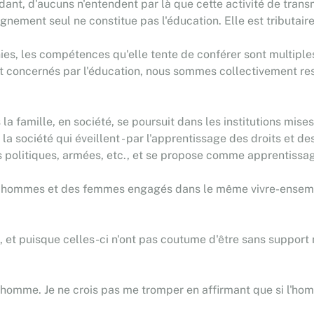
ant, d'aucuns n'entendent par là que cette activité de tra
seignement seul ne constitue pas l'éducation. Elle est tributa
nies, les compétences qu'elle tente de conférer sont multipl
 concernés par l'éducation, nous sommes collectivement res
 famille, en société, se poursuit dans les institutions mises à
la société qui éveillent - par l'apprentissage des droits et des 
tis politiques, armées, etc., et se propose comme apprentissag
 hommes et des femmes engagés dans le même vivre-ensemble 
es, et puisque celles-ci n'ont pas coutume d'être sans support
homme. Je ne crois pas me tromper en affirmant que si l'hom