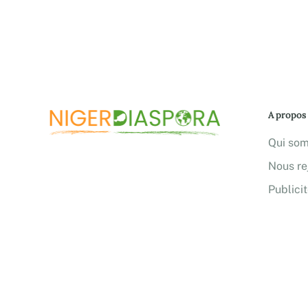
A propos
Qui so
Nous re
Publici