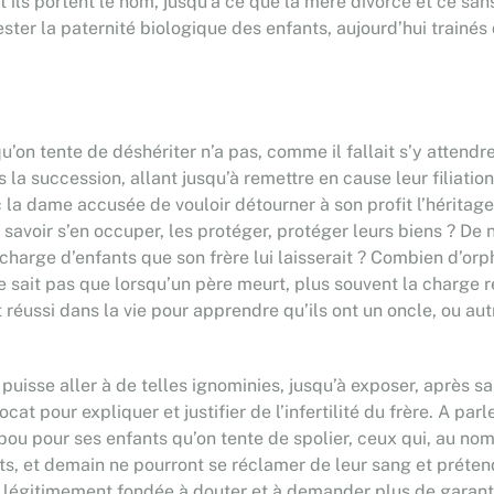
 ils portent le nom, jusqu’à ce que la mère divorce et ce san
tester la paternité biologique des enfants, aujourd’hui trainé
on tente de déshériter n’a pas, comme il fallait s’y attendre,
 la succession, allant jusqu’à remettre en cause leur filiation
c la dame accusée de vouloir détourner à son profit l’hérita
avoir s’en occuper, les protéger, protéger leurs biens ? De no
a charge d’enfants que son frère lui laisserait ? Combien d’or
e sait pas que lorsqu’un père meurt, plus souvent la charge 
t réussi dans la vie pour apprendre qu’ils ont un oncle, ou au
 puisse aller à de telles ignominies, jusqu’à exposer, après sa 
t pour expliquer et justifier de l’infertilité du frère. A par
ou pour ses enfants qu’on tente de spolier, ceux qui, au nom 
ts, et demain ne pourront se réclamer de leur sang et prétend
e légitimement fondée à douter et à demander plus de garantie