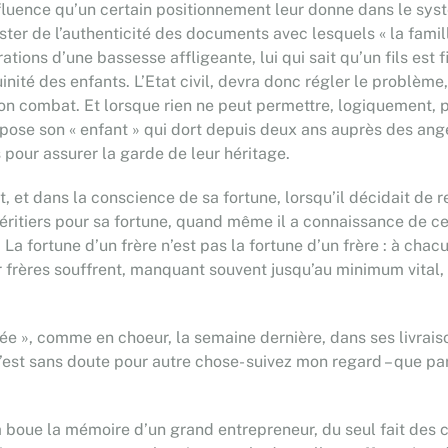
nfluence qu’un certain positionnement leur donne dans le sy
ster de l’authenticité des documents avec lesquels « la famill
ations d’une bassesse affligeante, lui qui sait qu’un fils est
guinité des enfants. L’Etat civil, devra donc régler le problè
 son combat. Et lorsque rien ne peut permettre, logiquement, 
xpose son « enfant » qui dort depuis deux ans auprès des ang
 pour assurer la garde de leur héritage.
t, et dans la conscience de sa fortune, lorsqu’il décidait de 
s héritiers pour sa fortune, quand même il a connaissance de ce
 La fortune d’un frère n’est pas la fortune d’un frère : à chacu
 frères souffrent, manquant souvent jusqu’au minimum vital, 
illée », comme en choeur, la semaine dernière, dans ses livr
c’est sans doute pour autre chose- suivez mon regard – que pa
 la boue la mémoire d’un grand entrepreneur, du seul fait des