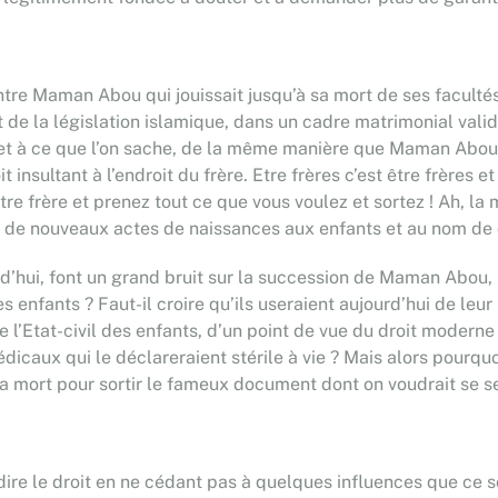
ntre Maman Abou qui jouissait jusqu’à sa mort de ses facultés
st de la législation islamique, dans un cadre matrimonial vali
et à ce que l’on sache, de la même manière que Maman Abou n
t insultant à l’endroit du frère. Etre frères c’est être frères 
e frère et prenez tout ce que vous voulez et sortez ! Ah, la m
ir de nouveaux actes de naissances aux enfants et au nom de qu
rd’hui, font un grand bruit sur la succession de Maman Abou, n
es enfants ? Faut-il croire qu’ils useraient aujourd’hui de le
e l’Etat-civil des enfants, d’un point de vue du droit moderne 
icaux qui le déclareraient stérile à vie ? Mais alors pourquoi,
 mort pour sortir le fameux document dont on voudrait se ser
dire le droit en ne cédant pas à quelques influences que ce so