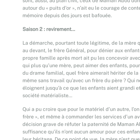
sont, aussi, au plan civil, ceux de Maman Abou dont
autour du « puits d’or », n’ait eu le courage de con
mémoire depuis des jours est bafouée.
Saison 2 : revirement…
La démarche, pourtant toute légitime, de la mère qu’
au devant, le frère Général, pour dénier aux enfants
propre famille après mort ait pu les concevoir ave
qui plus qu’une mère, peut aimer des enfants, pour s
du drame familial, quel frère aimerait hériter de l
même sans travail qu’avec un frère du père ? Qui n
éloignent jusqu’à ce que les enfants aient grandi e
société matérialiste…
Qui a pu croire que pour le matériel d’un autre, l’on
frère », et même à commander les services d’un avoca
décision grave de réfuter la paternité de Maman Ab
suffisance qu’ils n’ont aucun amour pour ces enfan
leur héritage. De ce point de vue, la mère n’est qu