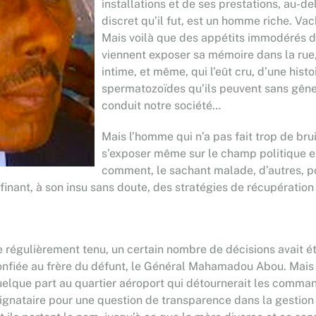
installations et de ses prestations, au-de
discret qu’il fut, est un homme riche. Va
Mais voilà que des appétits immodérés d
viennent exposer sa mémoire dans la rue,
intime, et même, qui l’eût cru, d’une hi
spermatozoïdes qu’ils peuvent sans gêne 
conduit notre société…
Mais l’homme qui n’a pas fait trop de bru
s’exposer même sur le champ politique e
comment, le sachant malade, d’autres, p
ufinant, à son insu sans doute, des stratégies de récupération
e régulièrement tenu, un certain nombre de décisions avait 
é confiée au frère du défunt, le Général Mahamadou Abou. Mai
elque part au quartier aéroport qui détournerait les comman
ignataire pour une question de transparence dans la gestion 