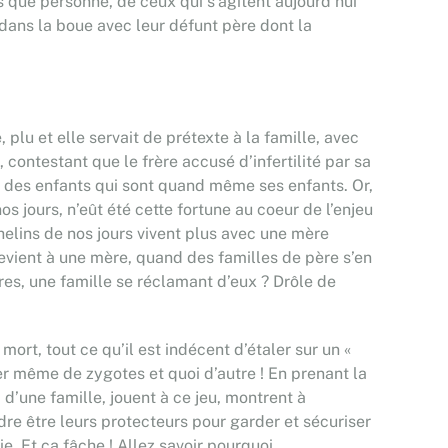
s que personne, de ceux qui s’agitent aujourd’hui
s dans la boue avec leur défunt père dont la
 plu et elle servait de prétexte à la famille, avec
, contestant que le frère accusé d’infertilité par sa
ge des enfants qui sont quand même ses enfants. Or,
s jours, n’eût été cette fortune au coeur de l’enjeu
phelins de nos jours vivent plus avec une mère
revient à une mère, quand des familles de père s’en
tres, une famille se réclamant d’eux ? Drôle de
mort, tout ce qu’il est indécent d’étaler sur un «
ler même de zygotes et quoi d’autre ! En prenant la
d’une famille, jouent à ce jeu, montrent à
re être leurs protecteurs pour garder et sécuriser
. Et ça fâche ! Allez savoir pourquoi.