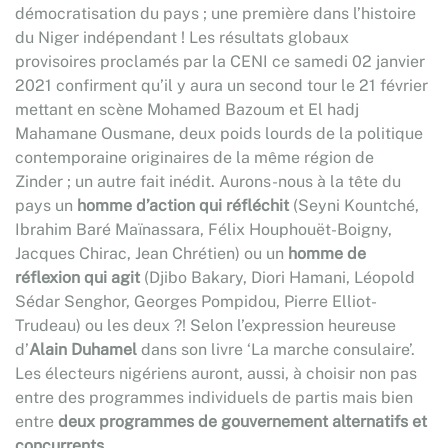
démocratisation du pays ; une première dans l’histoire
du Niger indépendant ! Les résultats globaux
provisoires proclamés par la CENI ce samedi 02 janvier
2021 confirment qu’il y aura un second tour le 21 février
mettant en scène Mohamed Bazoum et El hadj
Mahamane Ousmane, deux poids lourds de la politique
contemporaine originaires de la même région de
Zinder ; un autre fait inédit. Aurons-nous à la tête du
pays un
homme d’action qui réfléchit
(Seyni Kountché,
Ibrahim Baré Maïnassara, Félix Houphouët-Boigny,
Jacques Chirac, Jean Chrétien) ou un
homme de
réflexion qui agit
(Djibo Bakary, Diori Hamani, Léopold
Sédar Senghor, Georges Pompidou, Pierre Elliot-
Trudeau) ou les deux ?! Selon l’expression heureuse
d’
Alain Duhamel
dans son livre ‘La marche consulaire’.
Les électeurs nigériens auront, aussi, à choisir non pas
entre des programmes individuels de partis mais bien
entre
deux
programmes de gouvernement
alternatifs et
concurrents.