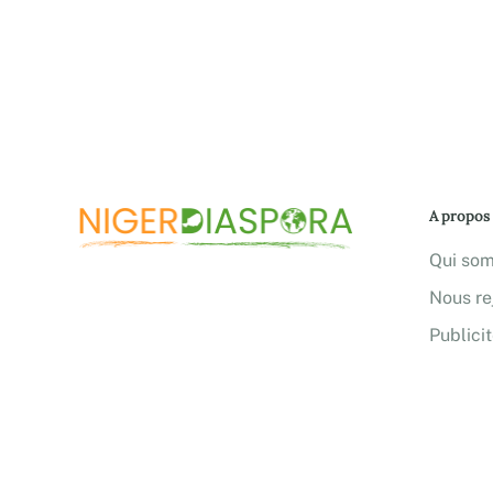
A propos
Qui so
Nous re
Publici