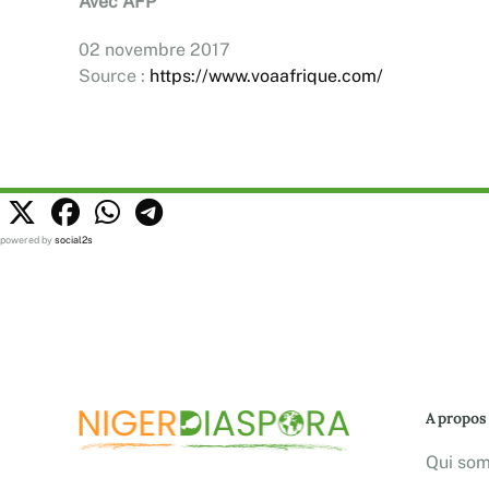
Avec AFP
02 novembre 2017
Source :
https://www.voaafrique.com/
powered by
social2s
A propos
Qui so