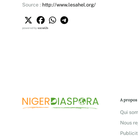
Source :
http://www.lesahel.org/
powered by
social2s
A propos
Qui so
Nous re
Publici