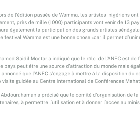
rs de l’édition passée de Wamma, les artistes nigériens ont ra
énement, près de mille (1000) participants vont venir de 13 pays
 y aura également la participation des grands artistes sénégala
le festival Wamma est une bonne chose «car il permet d’unir n
hamed Saidil Moctar a indiqué que le rôle de l’ANEC est de f
tre pays peut être une source d’attraction du monde mais ég
ssi annoncé que l’ANEC s’engage à mettre à la disposition du c
e visite guidée au Centre International de Conférences Mah
 Abdourahaman a précisé que le comité d’organisation de l
rtenaires, à permettre l’utilisation et à donner l’accès au min