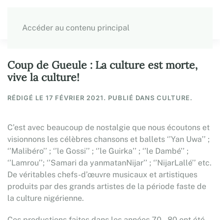
Accéder au contenu principal
Coup de Gueule : La culture est morte,
vive la culture!
RÉDIGÉ LE
17 FÉVRIER 2021
. PUBLIÉ DANS CULTURE.
C’est avec beaucoup de nostalgie que nous écoutons et
visionnons les célèbres chansons et ballets ‘’Yan Uwa’’ ;
‘’Malibéro’’ ; ‘’le Gossi’’ ; ‘’le Guirka’’ ; ‘’le Dambé’’ ;
‘’Lamrou’’; ‘’Samari da yanmatanNijar’’ ; ‘’NijarLallé’’ etc.
De véritables chefs-d’œuvre musicaux et artistiques
produits par des grands artistes de la période faste de
la culture nigérienne.
Ces productions faites dans les années 70 – 80 ont été