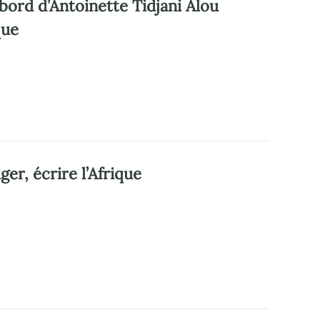
 bord d’Antoinette Tidjani Alou
que
er, écrire l’Afrique