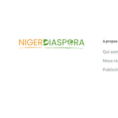
A propos
Qui so
Nous re
Publici