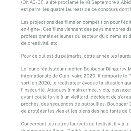
(ONAC-CI), a été proclamé le 18 Septembre à Abidj
est parmi les quatre lauréats de ce concours dont
Les projections des films en compétition pour l’édi
en-ligne/. Ces films viennent des pays membres de 
professionnels et jeunes du secteur du cinéma et de 
de créativité, etc.
Pour ce qui est du palmarès, cette année les lauréat
Le jeune réalisateur nigérien Boubacar Djingarey M
internationale de Clap Ivoire 2020. Il remporte le
sorti en 2020, le réalisateur évoque la situation
l’insécurité. Attaques à main armée, viols, passage
ayant couté la vie à un vieillard, décident de s’o
proches, des séquences de patrouilles, Boubacar 
de protéger les vies et les biens des habitants d
Concernant les autres lauréats du festival, il y a
documentaire Binan–Douhô, au pays des danses Lo