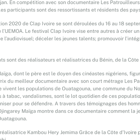
an. En compétition avec son documentaire Les Patrouilleurs,
 les participants sont des ressortissants et résidents des p
tion 2020 de Clap Ivoire se sont déroulées du 16 au 18 septem
l’UEMOA. Le festival Clap Ivoire vise entre autres à créer u
l’audiovisuel; déceler les jeunes talents; promouvoir l’intégr
s sont des réalisateurs et réalisatrices du Bénin, de la Côte 
aïga, dont le père est le doyen des cinéastes nigériens, figu
 Prix du meilleur documentaire avec son court métrage Les Pa
 que vivent les populations de Ouatagouna, une commune du No
s à tabac, vandalismes, sont le lot quotidien de ces populatio
rganiser pour se défendre. A travers des témoignages des hom
Djingarey Maïga montre dans ce documentaire comment la je
e Ouatagouna.
 la réalisatrice Kambou Hery Jemima Grâce de la Côte d’Ivoire
bi.