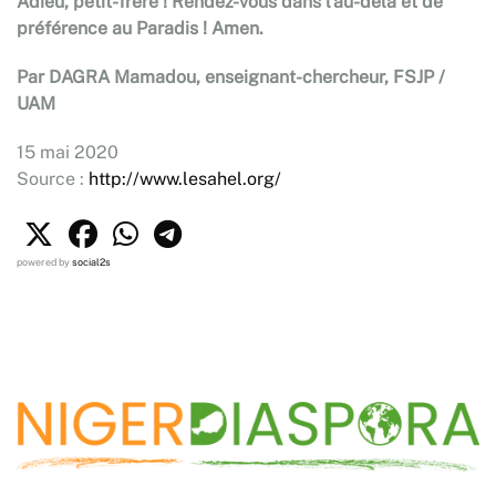
Adieu, petit-frère ! Rendez-vous dans l’au-delà et de
préférence au Paradis ! Amen.
Par DAGRA Mamadou, enseignant-chercheur, FSJP /
UAM
15 mai 2020
Source :
http://www.lesahel.org/
powered by
social2s