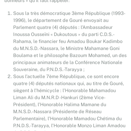
bonheurs » qu’il faut rappeler:
Sous la très démocratique 3ème République (1993-
1996), le département de Gouré envoyait au
Parlement quatre (4) députés : l’Ambassadeur
Inoussa Ousseïni « Dukoutous » du parti C.D.S.-
Rahama, le financier feu Amadou Boukar Kadimbo
du M.N.S.D.-Nassara, le Ministre Mahamane Goni
Boulama et le philosophe Bazoum Mohamed, un des
principaux animateurs de la Conférence Nationale
Souveraine, du P.N.D.S.-Tarayya ;
Sous l’actuelle 7ème République, ce sont encore
quatre (4) députés nationaux qui, au titre de Gouré,
siègent à l’hémicycle : l’Honorable Mahamadou
Liman Ali du M.N.R.D -Hankuri (2ème Vice-
Président), l’Honorable Halima Mamane du
M.N.S.D.-Nassara (Présidente de Réseau
Parlementaire), l’Honorable Mamadou Chétima du
P.N.D.S.-Tarayya, l’Honorable Monzo Liman Amadou