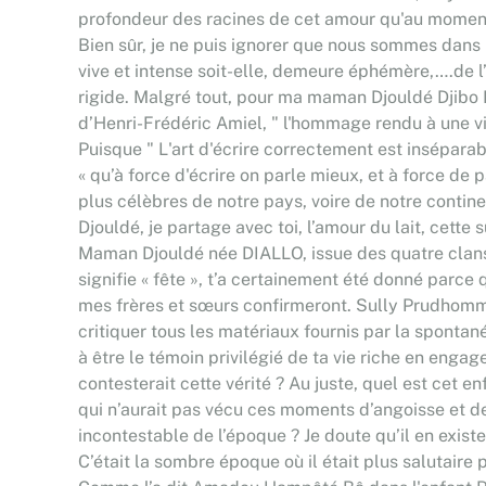
profondeur des racines de cet amour qu'au moment
Bien sûr, je ne puis ignorer que nous sommes dans un
vive et intense soit-elle, demeure éphémère,….de l’o
rigide. Malgré tout, pour ma maman Djouldé Djibo Ba
d’Henri-Frédéric Amiel, " l'hommage rendu à une vi
Puisque " L'art d'écrire correctement est inséparabl
« qu’à force d'écrire on parle mieux, et à force de p
plus célèbres de notre pays, voire de notre con
Djouldé, je partage avec toi, l’amour du lait, cett
Maman Djouldé née DIALLO, issue des quatre clans, 
signifie « fête », t’a certainement été donné parc
mes frères et sœurs confirmeront. Sully Prudhomme, 
critiquer tous les matériaux fournis par la spontan
à être le témoin privilégié de ta vie riche en eng
contesterait cette vérité ? Au juste, quel est cet
qui n’aurait pas vécu ces moments d’angoisse et d
incontestable de l’époque ? Je doute qu’il en existe
C’était la sombre époque où il était plus salutaire