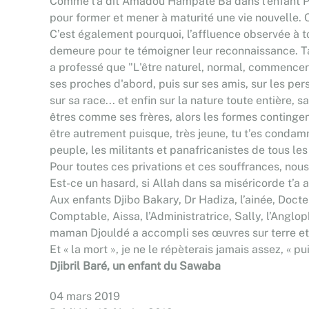
Comme l’a dit Amadou Hampâté Bâ dans l'enfant Peul
pour former et mener à maturité une vie nouvelle. C
C’est également pourquoi, l’affluence observée à to
demeure pour te témoigner leur reconnaissance. Ta
a professé que "L'être naturel, normal, commencera
ses proches d'abord, puis sur ses amis, sur les p
sur sa race... et enfin sur la nature toute entière, 
êtres comme ses frères, alors les formes contingent
être autrement puisque, très jeune, tu t’es condam
peuple, les militants et panafricanistes de tous les
Pour toutes ces privations et ces souffrances, nou
Est-ce un hasard, si Allah dans sa miséricorde t’a
Aux enfants Djibo Bakary, Dr Hadiza, l’ainée, Doct
Comptable, Aissa, l’Administratrice, Sally, l’Ang
maman Djouldé a accompli ses œuvres sur terre et
Et « la mort », je ne le répèterais jamais assez, « 
Djibril Baré, un enfant du Sawaba
04 mars 2019