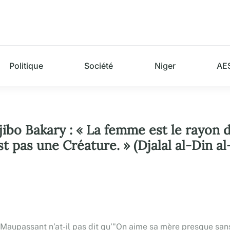
Politique
Société
Niger
AE
o Bakary : « La femme est le rayon de
est pas une Créature. » (Djalal al-Din a
aupassant n’at-il pas dit qu’"On aime sa mère presque sans le