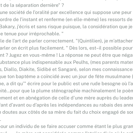
 de la séparation dernière" ?
e société de l’oralité par excellence qui suppose une peur ble
rdre de l’instant et renferme (en elle-même) les ressorts de sa
kary, j’écris et sans risque puisque, la considération que je
e tenue pour irréprochable. "
e de l'art de parler correctement. "(Quintilien), je m’attache
arler on écrit plus facilement. " Dès lors, est–il possible pou
tinent ? Jugez en vous-même ! La réponse ne peut être que 
e substance plus indispensable aux Peulhs, (mes parents mate
Diallo, Diakite, Sidibé et Sangaré, selon mes connaissances
e que ton baptême a coïncidé avec un jour de fête musulmane
a dit qu’" écrire pour le public est une rude besogne où l'att
éité…pour que la plume sténographie machinalement le poème in
agement et en abnégation de celle d’une mère auprès du leade
 enfant d’avant ou d’après les indépendances au rabais des 
e doutes aux côtés de sa mère du fait du choix engagé de so
.
 pour un individu de se faire accuser comme étant le plus gra