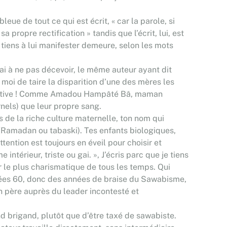
ue de tout ce qui est écrit, « car la parole, si
 propre rectification » tandis que l’écrit, lui, est
 tiens à lui manifester demeure, selon les mots
rai à ne pas décevoir, le même auteur ayant dit
r moi de taire la disparition d’une des mères les
négative ! Comme Amadou Hampâté Bâ, maman
rnels) que leur propre sang.
 de la riche culture maternelle, ton nom qui
 (Ramadan ou tabaski). Tes enfants biologiques,
ention est toujours en éveil pour choisir et
térieur, triste ou gai. », J’écris parc que je tiens
r le plus charismatique de tous les temps. Qui
années 60, donc des années de braise du Sawabisme,
n père auprès du leader incontesté et
nd brigand, plutôt que d’être taxé de sawabiste.