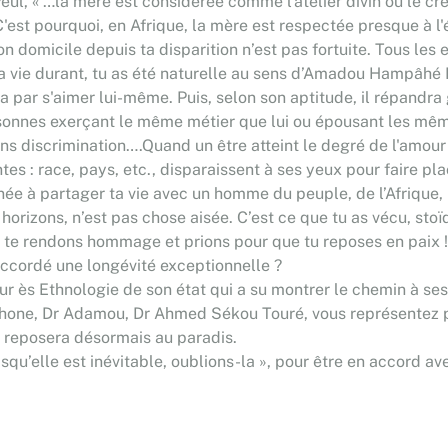
, « …la mère est considérée comme l'atelier divin où le créa
'est pourquoi, en Afrique, la mère est respectée presque à l'é
n domicile depuis ta disparition n’est pas fortuite. Tous les
 vie durant, tu as été naturelle au sens d’Amadou Hampâhé Bâ
 par s'aimer lui-même. Puis, selon son aptitude, il répandra 
ersonnes exerçant le même métier que lui ou épousant les mêm
sans discrimination….Quand un être atteint le degré de l'amour 
es : race, pays, etc., disparaissent à ses yeux pour faire pla
née à partager ta vie avec un homme du peuple, de l’Afrique
 horizons, n’est pas chose aisée. C’est ce que tu as vécu, stoï
s te rendons hommage et prions pour que tu reposes en paix !
 accordé une longévité exceptionnelle ?
eur ès Ethnologie de son état qui a su montrer le chemin à s
lophone, Dr Adamou, Dr Ahmed Sékou Touré, vous représentez 
 reposera désormais au paradis.
puisqu’elle est inévitable, oublions-la », pour être en accord 