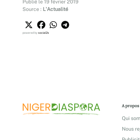
Publié le 19 février 2019
Source :
L'Actualité
powered by
social2s
A propos
Qui so
Nous re
Publici