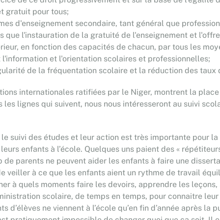
t gratuit pour tous;
rmes d'enseignement secondaire, tant général que professionn
 que l'instauration de la gratuité de l'enseignement et l'offr
érieur, en fonction des capacités de chacun, par tous les mo
l'information et l'orientation scolaires et professionnelles;
larité de la fréquentation scolaire et la réduction des taux
ions internationales ratifiées par le Niger, montrent la place
s les lignes qui suivent, nous nous intéresseront au suivi sco
 le suivi des études et leur action est très importante pour l
 leurs enfants à l’école. Quelques uns paient des « répétiteur
 de parents ne peuvent aider les enfants à faire une dissert
 de veiller à ce que les enfants aient un rythme de travail équ
ner à quels moments faire les devoirs, apprendre les leçons, s
ministration scolaire, de temps en temps, pour connaitre leur
nts d’élèves ne viennent à l’école qu’en fin d’année après la 
est pratiquement impossible de changer quoi que ça soit. Il 