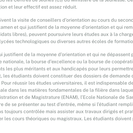
n et leur effectif est assez réduit.
ivent la visite de conseillers d’orientation au cours du secon
xamen et qui justifient de la moyenne d’orientation et qui rem
didats libres), peuvent poursuivre leurs études aux à la char
 lycées technologiques ou diverses autres écoles de formatio
i justifient de la moyenne d’orientation et qui ne dépassent 
e nationale, la bourse d’excellence ou la bourse de coopératio
ts les plus méritants et aux handicapés pour leurs permettre
t, les étudiants doivent constituer des dossiers de demande d
. Pour réussir les études universitaires, il est indispensable 
ale dans les matières fondamentales de la filière dans laquel
stration et de Magistrature (ENAM), l’Ecole Nationale de Sa
ire de se présenter au test d’entrée, même si l’étudiant rempli
as toujours contrôlée mais assister aux travaux dirigés et prat
er les cours théoriques ou magistraux. Les étudiants doivent