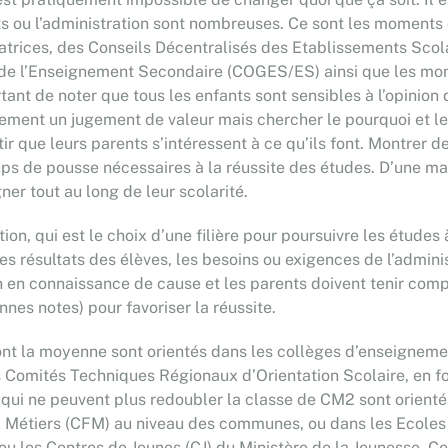
ts ou l’administration sont nombreuses. Ce sont les moments
catrices, des Conseils Décentralisés des Etablissements Sco
de l’Enseignement Secondaire (COGES/ES) ainsi que les mome
tant de noter que tous les enfants sont sensibles à l’opinion
pidement un jugement de valeur mais chercher le pourquoi et l
r que leurs parents s’intéressent à ce qu’ils font. Montrer de 
ps de pousse nécessaires à la réussite des études. D’une man
er tout au long de leur scolarité.
on, qui est le choix d’une filière pour poursuivre les études à
les résultats des élèves, les besoins ou exigences de l’admini
n en connaissance de cause et les parents doivent tenir compt
nnes notes) pour favoriser la réussite.
i ont la moyenne sont orientés dans les collèges d’enseignem
s Comités Techniques Régionaux d’Orientation Scolaire, en f
 qui ne peuvent plus redoubler la classe de CM2 sont orientés
 Métiers (CFM) au niveau des communes, ou dans les Ecoles 
ou les Centres de Jeunes (CJ) du Ministère de la Jeunesse. Ce