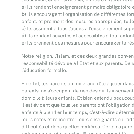
a)
Ils rendent l'enseignement primaire obligatoire e
b)
Ils encouragent l'organisation de différentes fo
enfant, et prennent des mesures appropriées, telles
c)
Ils assurent à tous l'accès à l'enseignement sup
d)
Ils rendent ouvertes et accessibles à tout enfant 
e)
Ils prennent des mesures pour encourager la régu
Notre religion, l’Islam, et ces deux grandes convent
responsabilité dévolue à l’Etat et aux parents. Dan
l’éducation formelle.
En effet, les parents ont un grand rôle à jouer dans
parents, ne s’occupent de rien dés qu’ils inscrivent
domicile à leurs enfants. Et bien entendu beaucoup
il est évident que tous les parents ont l’obligation
enfants à planifier leur temps, c'est-à-dire détermi
leurs notes et rencontrer leurs enseignants ou l’ad
difficultés et dans quelles matières. Certains pare
redoublement et exclusion. Et en ce moment là, il 