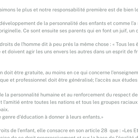
aimons le plus et notre responsabilité première est de bien l
 développement de la personnalité des enfants et comme l’a s
originelle. Ce sont ensuite ses parents qui en font un juif, u
 droits de l'homme dit à peu prés la même chose : « Tous les 
e et doivent agir les uns envers les autres dans un esprit de 
on doit être gratuite, au moins en ce qui concerne l'enseig
ue et professionnel doit être généralisé; l'accès aux études 
de la personnalité humaine et au renforcement du respect de
et l'amitié entre toutes les nations et tous les groupes racia
paix.
 le genre d'éducation à donner à leurs enfants.»
oits de l’enfant, elle consacre en son article 28 que : «Les Et
xercice de ce droit progressivement et sur la base de l'égalité 