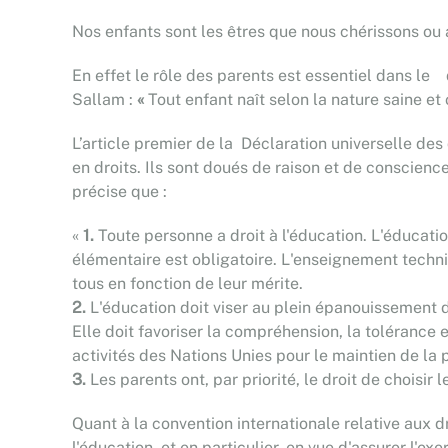
Nos enfants sont les êtres que nous chérissons ou 
En effet le rôle des parents est essentiel dans le
Sallam :
«
Tout enfant naît selon la nature saine et 
L’article premier de la Déclaration universelle des
en droits. Ils sont doués de raison et de conscienc
précise que :
«
1.
Toute personne a droit à l'éducation. L'éducati
élémentaire est obligatoire. L'enseignement techniq
tous en fonction de leur mérite.
2.
L'éducation doit viser au plein épanouissement 
Elle doit favoriser la compréhension, la tolérance 
activités des Nations Unies pour le maintien de la 
3.
Les parents ont, par priorité, le droit de choisir
Quant à la convention internationale relative aux dr
l'éducation, et en particulier, en vue d'assurer l'e