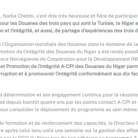
Nadia Chebbi, s'est dite très heureuse et fière de participer à
 pour les Douanes des trois pays qui sont la Tunisie, le Nig
n et l'intégrité, et aussi, de partage d'expériences des trois
 l'Organisation mondiale des douanes dans le domaine de la l
Promotion de l'intégrité des Douanes du Niger a été rendu possi
Agence Norvégienne de Coopération pour le Développement (N
Promotion de l'intégrité A-CPI des Douanes du Niger permet
ruption et à promouvoir l'intégrité conformément aux dix fac
 sa détermination et son engagement continus pour la réussi
réalisé depuis bientôt quatre ans par les points contact A-CP
e pour consolider le déploiement du programme au sein même d
r de formation et de renforcement des capacités, le Directeu
 après celui tenu voilà une semaine sur la gestion des affair
rise par la DGD du Niger lors de son adhésion au programme 