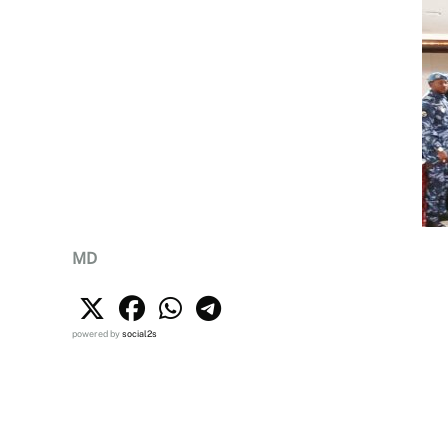
MD
powered by
social2s