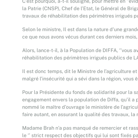
C’est pourquoi, a-t-il souligné, pour mettre en ‘’
la Patrie (CNSP), Chef de l’Etat, le Général de B
travaux de réhabilitation des périmètres irrigués p
Selon le ministre, Il est dans la nature d'une gran
ce que nous avons vécus durant ces derniers mois, e
Alors, lance-t-il, à la Population de DIFFA, ‘’vous
réhabilitation des périmètres irrigués publics de 
Il est donc temps, dit le Ministre de l’agriculture e
malgré l’insécurité qui a sévi dans la région, vous ê
Pour la Présidente du fonds de solidarité pour la
engagement envers la population de Diffa, qu’il a 
nommé le maître d’ouvrage le ministère de l’agricul
faire autant, en assurant la qualité des travaux, la 
Madame Brah n’a pas manqué de remercier et rassur
le ‘’ strict respect des objectifs qui lui sont fixés 