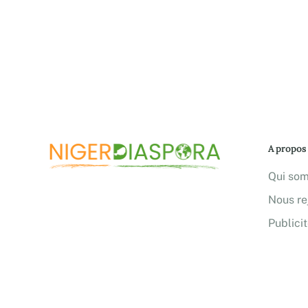
A propos
Qui so
Nous re
Publici