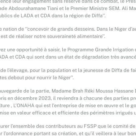
évidence leur engagement sans réserve dans ce combat, le Pré
rigade Abdourahamane Tiani et le Premier Ministre SEM. Ali 
ublics de LADA et CDA dans la région de Diffa’’.
de nation de ‘’concevoir de grands desseins. Dans le Niger d’
st de réaliser notre souveraineté alimentaire’’.
 avez une opportunité à saisir, le Programme Grande Irrigation
LADA et CDA qui sont dans un état de dégradation très avancé’
t de l’élevage, pour la population et la jeunesse de Diffa de fa
tes debout pour nourrir le Niger’’.
 sauvegarde de la partie, Madame Brah Réki Moussa Hassane D
pris en décembre 2023, il reviendra à chacune des parties pre
ture , L’ONAHA qui est l’entreprise de mise en œuvre et le go
mise en valeur efficace et efficiente des périmètres irrigués un
er l’ensemble des contributeurs au FSSP que le comité de ge
par l’ordonnance portant sa création, et qu’il veillera à leur bo