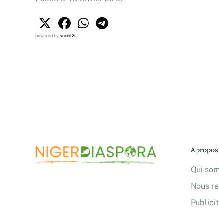
powered by
social2s
A propos
Qui so
Nous re
Publici