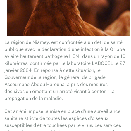
La région de Niamey, est confrontée à un défi de santé
publique avec la déclaration d'une infection à la Grippe
aviaire hautement pathogène H5N1 dans un rayon de 10
kilomètres, confirmée par le laboratoire LABOCEL le 27
janvier 2024. En réponse à cette situation, le
Gouverneur de la région, le général de brigade
Assoumane Abdou Harouna, a pris des mesures
décisives en émettant un arrêté visant à contenir la
propagation de la maladie.
Cet arrêté impose la mise en place d'une surveillance
sanitaire stricte de toutes les espèces d'oiseaux
susceptibles d'être touchées par le virus. Les services